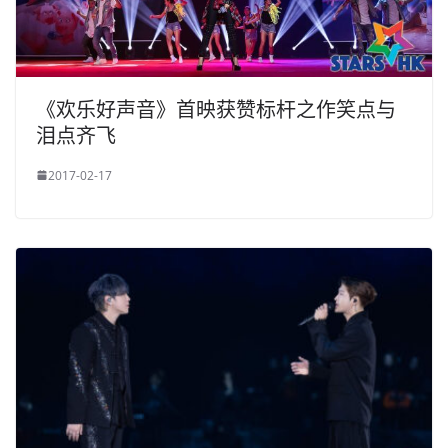
《欢乐好声音》首映获赞标杆之作笑点与
泪点齐飞
2017-02-17