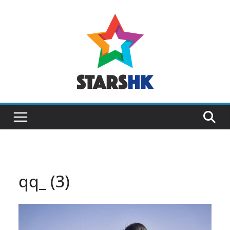
Skip
to
content
qq_ (3)