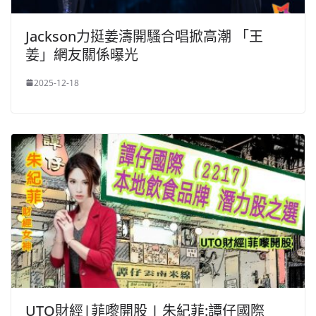
Jackson力挺姜濤開騷合唱掀高潮 「王
姜」網友關係曝光
2025-12-18
UTO財經|菲嚟開股 | 朱紀菲:譚仔國際