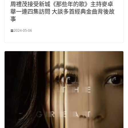
周禮茂接受新城《那些年的歌》主持麥卓
華一連四集訪問 大談多首經典金曲背後故
事
2024-05-06