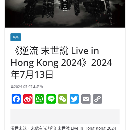
娛樂
《逆流 末世說 Live in
Hong Kong 2024》2024
年7月13日
2024-05-07
浩楠
F
Si
W
Li
W
T
E
C
a
n
h
n
e
w
m
o
c
a
at
e
C
itt
ai
p
e
W
s
h
er
l
y
濁世未沫，末處有光 逆流 末世說 Live In Hong Kong 2024