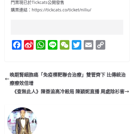
門票現已於Tickcats公開發售
購票連結：https://tickcats.co/ticket/niliu/
F
Si
W
Li
W
T
E
C
a
n
h
n
e
w
m
o
c
a
at
e
C
itt
ai
p
e
W
s
h
er
l
y
晚期腎細胞癌「免疫標靶聯合治療」雙管齊下 比傳統治
b
ei
A
at
Li
療療效倍增
o
b
p
n
《查無此人》陳善渝高冷殺局 陳穎妮直播 周處除衫害
o
o
p
k
k