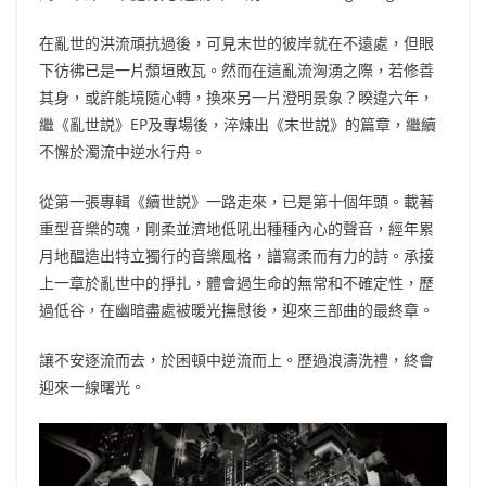
b
ei
A
at
Li
在亂世的洪流頑抗過後，可見末世的彼岸就在不遠處，但眼
o
b
p
n
下彷彿已是一片頹垣敗瓦。然而在這亂流洶湧之際，若修善
o
o
p
k
其身，或許能境隨心轉，換來另一片澄明景象？睽違六年，
k
繼《亂世説》EP及專場後，淬煉出《末世説》的篇章，繼續
不懈於濁流中逆水行舟。
從第一張專輯《續世説》一路走來，已是第十個年頭。載著
重型音樂的魂，剛柔並濟地低吼出種種內心的聲音，經年累
月地醖造出特立獨行的音樂風格，譜寫柔而有力的詩。承接
上一章於亂世中的掙扎，體會過生命的無常和不確定性，歷
過低谷，在幽暗盡處被暖光撫慰後，迎來三部曲的最終章。
讓不安逐流而去，於困頓中逆流而上。歷過浪濤洗禮，終會
迎來一線曙光。