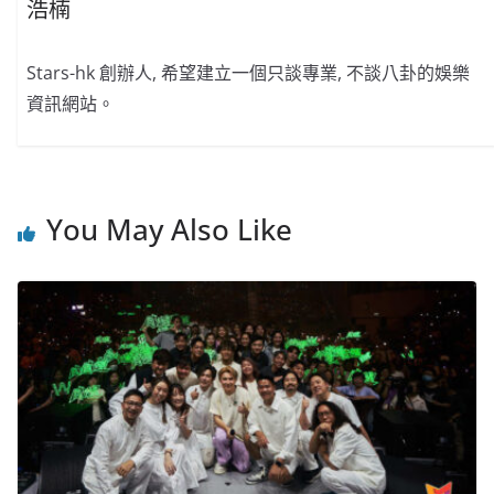
浩楠
Stars-hk 創辦人, 希望建立一個只談專業, 不談八卦的娛樂
資訊網站。
You May Also Like