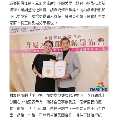
顧客提供無痛，且無需注射的小顏美學，透過小顏術推拿新
技術，可調整高低眉骨、調直或修正鼻樑、向內調正臉形和
下巴塑型等，現場更邀請人氣花旦蔡思貝小姐、影視紅星周
家蔚、楊玉梅到場分享喜悅 。
對於創辦的「小小堂」加盟卓悅健康管理中心，李日朗感十
分開心，他更表示有一種將自己事業到達一個新里程的感
覺，他說：「『小小堂』由自己創立，一開始只是小小工作
室，然後一年後，可以同卓悅集團合作，呢件事好值得紀