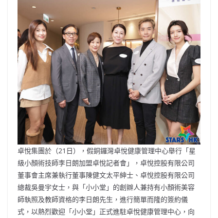
b
ei
A
at
Li
o
b
p
n
o
o
p
k
k
卓悅集團於（21日），假銅鑼灣卓悅健康管理中心舉行「星
級小顏術技師李日朗加盟卓悅記者會」，卓悅控股有限公司
董事會主席兼執行董事陳健文太平紳士、卓悅控股有限公司
總裁吳曼宇女士，與「小小堂」的創辧人兼持有小顏術美容
師執照及教師資格的李日朗先生，進行簡單而隆的簽約儀
式，以熱烈歡迎「小小堂」正式進駐卓悅健康管理中心，向