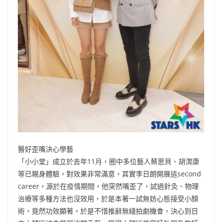
醫好歪嘴決心學藝
「小小堂」成立於去年11月，圈中多位藝人蔡思貝、胡渭康
等已親身體驗，對效果非常滿意，其實李日朗開展這second
career，源於在疫情期間，他突然嘴歪了，試過針灸、物理
治療等多種方法也沒效用，於是本著一試無妨心態接受小顏
術，竟然功效顯著，於是不惜推辭無綫拍劇機會，決心到日