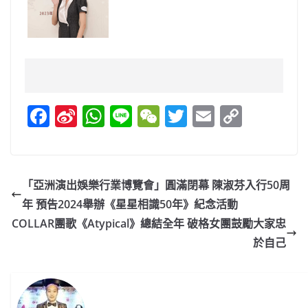
F
Si
W
Li
W
T
E
C
a
n
h
n
e
w
m
o
c
a
at
e
C
itt
ai
p
e
W
s
h
er
l
y
「亞洲演出娛樂行業博覽會」圓滿閉幕 陳淑芬入行50周
b
ei
A
at
Li
年 預告2024舉辦《星星相識50年》紀念活動
o
b
p
n
COLLAR團歌《Atypical》總結全年 破格女團鼓勵大家忠
o
o
p
k
於自己
k