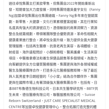
過往卓悅集團主打美妝零售，但集團自2022年開始重新出
發，短期會加大力度發展，同時集團特邀吳曼宇女仕（Fanny
Ng)加盟卓悅集團出任集團總裁，Fanny Ng多年來在營銷策
劃、新零售、大健康、文化行業累積豐富經驗，其在行業知
名度具有強⼤的資源號召⼒。憑借敏銳的商業洞察⼒、資源
整合及統籌規劃，帶領著團隊整合優勢資源，革命性相關大
健康產業進⾏整合，將卓悅全面升級，致力提供全面大健康
管理服務，包括再生醫療、抗衰老再生美容、各項體檢、注
射疫苗、海外遠程問診、小顏術療程、醫美護膚、生活美容
項目、中醫推拿療法和養生保健品銷售等多個領域。為致力
向客顧提供全方位優質醫療服務，集團更與海外各領域權威
醫生及醫療團隊合作，打造多元化醫療服務矩陣，除了最近
與人氣男星李日朗經營的「小小堂」結為合作顆伴外，集團
更與在國際市場上有著頂級強大醫療集團合作，包括有、日
本BBT布魯德生物科技公司、日本共生醫學研究所、BBTF共
生未來、德信醫療有限公司、聯醫服務有限公司 、Suisse
Reborn Switzerland、JUST CARE SPECIALIST MEDICAL
CENTRE等加盟卓悅健康管理中心。整合拓展打造完整的體