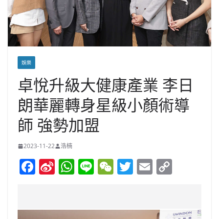
娛樂
卓悅升級大健康產業 李日
朗華麗轉身星級小顏術導
師 強勢加盟
2023-11-22
浩楠
F
Si
W
Li
W
T
E
C
a
n
h
n
e
w
m
o
c
a
at
e
C
itt
ai
p
e
W
s
h
er
l
y