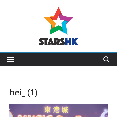
Skip
to
content
hei_ (1)