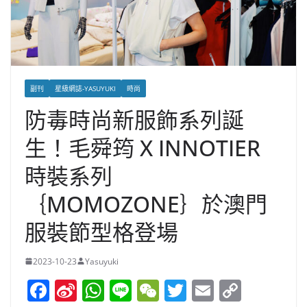
副刊
星級網誌-YASUYUKI
時尚
防毒時尚新服飾系列誕
生！毛舜筠 X INNOTIER
時裝系列
｛MOMOZONE｝於澳門
服裝節型格登場
2023-10-23
Yasuyuki
F
Si
W
Li
W
T
E
C