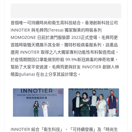
a
n
h
n
e
w
m
o
c
a
at
e
C
itt
ai
p
e
W
s
h
er
l
y
首個唯一可持續時尚和衛生高科技結合，香港創新科技公司
b
ei
A
at
Li
INNOTIER 與毛舜筠(Teresa) 獨家聯乘的時裝系列
o
b
p
n
MOMOZONE 日前於澳門服裝節 2023正式登場，毛舜筠更
首踏時裝騷天橋展示其全新、獨特秒殺病毒服系列，該產品
o
o
p
k
選用 INNOTIER 取得之八大獨家專利功能性布料製造而成，
k
於疫情期間因口罩能做到秒殺 99.9%新冠病毒的神奇效果，
幫助了大家平安過渡，毛舜筠更與好友 INNOTIER 創辦人林
曉盈(Juliana) 在台上分享其設計理念。
INNOTIER 結合「衛生科技」、「可持續發展」及「時尚生