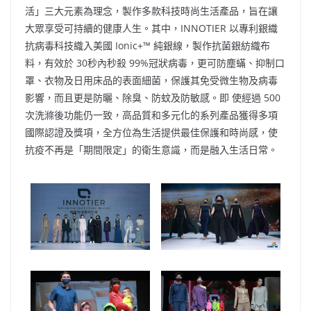
活」三大元素為理念，製作多款科技時尚生活產品，旨在讓
大眾享受可持續的健康人生。其中，INNOTIER 以專利銀織
抗病毒科技織入美國 Ionic+™ 純銀線，製作抗菌銀紡織布
料，有效於 30秒內秒殺 99%冠狀病毒，更可防塵蟎、抑制口
罩、衣物及日用床品的表面細菌，保護其免受微生物及病毒
影響，而且更是防曬、除臭、防蚊及防敏感。即 使經過 500
次洗滌後功能仍一致，高品質和多元化的系列產品獲得多項
國際認證及獎項，全方位為生活提供最佳保護和時尚感，使
抗疫不再是「期間限定」的衛生意識，而是融入生活日常。