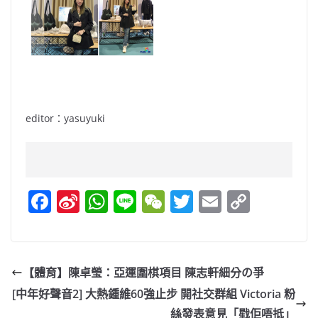
editor：yasuyuki
F
Si
W
Li
W
T
E
C
a
n
h
n
e
w
m
o
c
a
at
e
C
itt
ai
p
e
W
s
h
er
l
y
【體育】陳卓瑩：亞運圍棋項目 陳志軒細分の爭
b
ei
A
at
Li
[中年好聲音2] 大熱鍾維60強止步 開社交群組 Victoria 粉
o
b
p
n
絲發表意見「戥佢唔抵」