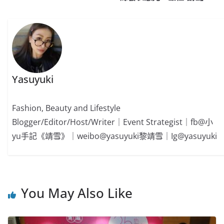
o
o
p
k
k
Yasuyuki
Fashion, Beauty and Lifestyle
Blogger/Editor/Host/Writer｜Event Strategist｜fb@小
yu手記《靖雪》｜weibo@yasuyuki黎靖雪｜Ig@yasuyuki
You May Also Like