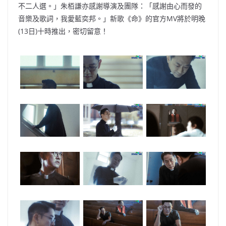
不二人選。」朱栢謙亦感謝導演及團隊：「感謝由心而發的
音樂及歌詞，我愛藍奕邦。」新歌《命》的官方MV將於明晚
(13日)十時推出，密切留意！