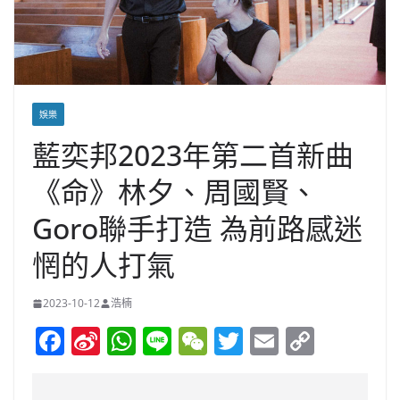
娛樂
藍奕邦2023年第二首新曲
《命》林夕、周國賢、
Goro聯手打造 為前路感迷
惘的人打氣
2023-10-12
浩楠
F
Si
W
Li
W
T
E
C
a
n
h
n
e
w
m
o
c
a
at
e
C
itt
ai
p