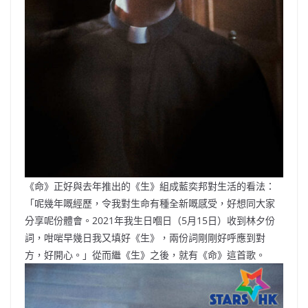
《命》正好與去年推出的《生》組成藍奕邦對生活的看法：
「呢幾年嘅經歷，令我對生命有種全新嘅感受，好想同大家
分享呢份體會。2021年我生日嗰日（5月15日）收到林夕份
詞，咁啱早幾日我又填好《生》，兩份詞剛剛好呼應到對
方，好開心。」從而繼《生》之後，就有《命》這首歌。