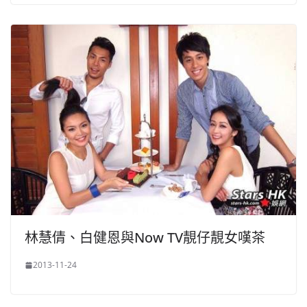
林慧倩、白健恩與Now TV靚仔靚女嘆茶
2013-11-24