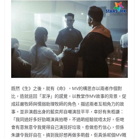
既然《生》之後，就有《命》，MV的構思亦以兩者作個對
比，造就這回「潔淨」的感覺，以教堂作MV故事的背景，促
成莊嚴牧師與懦弱助理牧師的角色，描述兩者互相角力的故
事。並非演戲出身的藍奕邦自嘲演技平平，幸好有朱栢謙：
「我同過好多好勁嘅演員拍嘢，不過啲經驗就唔太好，佢哋
會有意無意令我覺得自己演技好垃圾，愈做愈冇信心，但係
朱謙令我好自在，搞到我好想再做多啲戲，佢真係呢個MV嘅