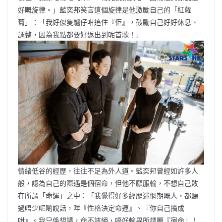
好嘅旋律。」藍奕邦笑言這個旋律是他激勵自己的「紅蘿
蔔」：「我好似隻驢仔咁追住『佢』，鼓勵自己好好休息、
調整，因為我點都要好返出到呢首歌！」
情緒低谷的經歷，往往不足為外人道。藍奕邦曾經如許多人
般，認為自己的際遇是個宿命，但他不願服輸，不想自己敗
在所謂「命運」之中：「我覺得好多經歷迷惘期嘅人，都聽
過唔少呢啲說話，咩『性格決定命運』、『你自己搞成
咁』。我只係想講，命不該絕，唔好輸畀所謂嘅『宿命』！