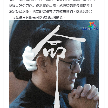
我每日好努力逐少逐少爬返出嚟，就係唔想輸畀我條命！」
確定旋律以後，他立即邀請林夕為歌曲填詞，藍奕邦說：
「我覺得只有佢先可以駕馭呢個歌名。」