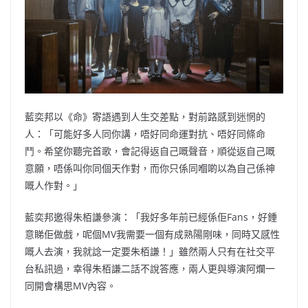
藍奕邦以《命》寄語遇到人生交差點，對前路感到迷惘的
人：「可能好多人同你講，唔好同命運對抗、唔好同條命
鬥。希望你聽完首歌，會記得返自己嘅聲音，順從返自己嘅
意願，唔係叫你同個天作對，而你只係同嗰啲以為自己係神
嘅人作對。」
藍奕邦邀得朱栢謙參演：「我好多年前已經係佢Fans，好鍾
意睇佢做戲，呢個MV我需要一個有成熟陽剛味，同時又感性
嘅人去演，我就諗一定要朱栢謙！」雖然兩人只有在社交平
台私訊過，幸得朱栢謙二話不說答應，兩人更與導演阿爛一
同開會構思MV內容。