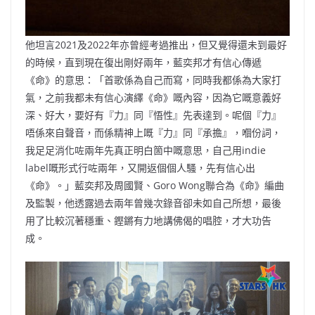
他坦言2021及2022年亦曾經考過推出，但又覺得還未到最好
的時候，直到現在復出剛好兩年，藍奕邦才有信心傳遞
《命》的意思：「首歌係為自己而寫，同時我都係為大家打
氣，之前我都未有信心演繹《命》嘅內容，因為它嘅意義好
深、好大，要好有『力』同『悟性』先表達到。呢個『力』
唔係來自聲音，而係精神上嘅『力』同『承擔』，嗰份詞，
我足足消化咗兩年先真正明白箇中嘅意思，自己用indie
label嘅形式行咗兩年，又開返個個人騷，先有信心出
《命》。」藍奕邦及周國賢、Goro Wong聯合為《命》編曲
及監製，他透露過去兩年曾幾次錄音卻未如自己所想，最後
用了比較沉著穩重、鏗鏘有力地講佛偈的唱腔，才大功告
成。