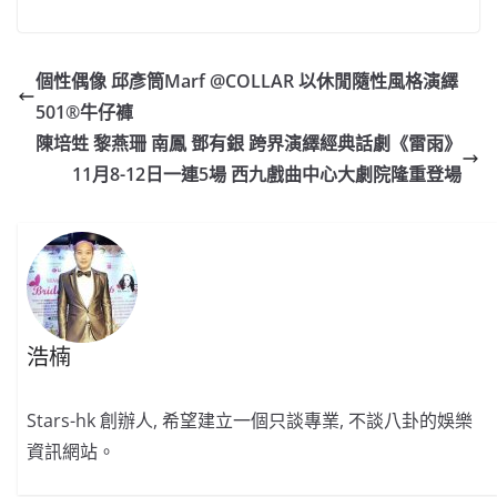
a
n
h
n
e
w
m
o
c
a
at
e
C
itt
ai
p
e
W
s
h
er
l
y
個性偶像 邱彥筒Marf @COLLAR 以休閒隨性風格演繹
b
ei
A
at
Li
501®牛仔褲
o
b
p
n
陳培甡 黎燕珊 南鳳 鄧有銀 跨界演繹經典話劇《雷雨》
o
o
p
k
11月8-12日一連5場 西九戲曲中心大劇院隆重登場
k
浩楠
Stars-hk 創辦人, 希望建立一個只談專業, 不談八卦的娛樂
資訊網站。