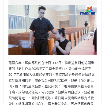
e
W
s
h
er
l
y
b
ei
A
at
Li
o
b
p
n
o
o
p
k
k
醞釀六年，藍奕邦終於在今日（12日）推出這首對他尤關重
要的《命》作為2023年第二首全新單曲。歌曲創作追溯至
2017年於加拿大休養的藍奕邦，當時無論是身體還是情緒亦
處於低潮期的他，重返舞台可謂相當遙遠，但是《命》的出
現，成了他的最大鼓勵。藍奕邦說：「嗰陣聽歌大聲啲都耳
仔痛，講句嘢又無氣，何況唱歌？但係我同自己講，要趁呢
段時間寫定一、兩首好勁嘅歌，第日可以復出嘅話都有首歌
袋住，就係咁寫咗《命》，寫完我就安心，因為佢真係我最