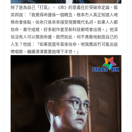
除了是為自己「打氣」，《命》的意義在於突破命定論，藍
奕邦說：「我覺得命運係一個概念，根本冇人真正知道人哋
條命會係點，信命只係乖乖接受現實嘅代名詞。如果人人都
信命、墨守成規，好多創作甚至新科技都唔會出現。」他深
信沒有人可以預測命運，既然如此，何不勇敢地創造自己的
人生？他說：「如果我當年真係信命，咁我應該冇可能出返
嚟唱歌，繼續渾渾噩噩過埋下半世。」