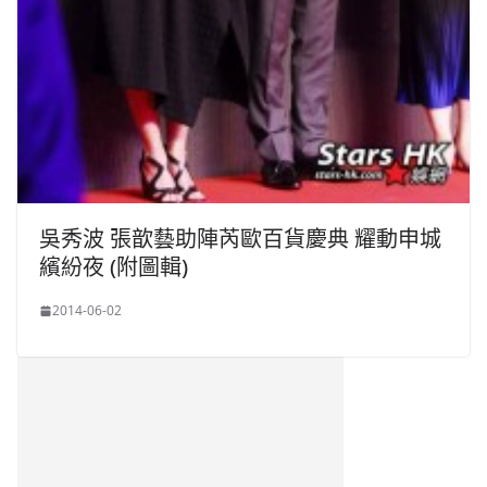
吳秀波 張歆藝助陣芮歐百貨慶典 耀動申城
繽紛夜 (附圖輯)
2014-06-02