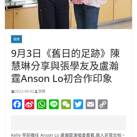
娛樂
9月3日《舊日的足跡》陳
慧琳分享與張學友及盧瀚
霆Anson Lo初合作印象
2023-09-02
浩楠
F
Si
W
Li
W
T
E
C
a
n
h
n
e
w
m
o
c
a
at
e
C
itt
ai
p
e
W
s
h
er
l
y
Kelly 早前擔任 Anson Lo 盧瀚霆演唱會嘉賓,兩人非常合拍。