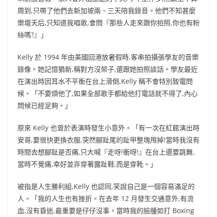
周到,只帶了他們去新加坡兩、三天陪我錄音。他們不知甚麼
樂壇天后,只知道我唱歌,會問『那些人走來跟你拍照,你也有粉
絲嗎?』」
Kelly 於 1994 年由美國回港放暑假時,客串拍攝張學友的音樂
錄像。她記憶猶新,稱對方沒架子,還跟她拍照談話。學友最近
在演出時因耳水不平衡在台上滑倒,Kelly 稱不會特別致電問
候。「不要煩他了,如果全部歌手都給他打電話就不得了,內心
問候已經足夠。」
原來 Kelly 也曾於表演時發生小意外。「有一次在紅館演出時
安哥,要很快更換衣服,突然腳趾尾的趾甲整塊甩掉!當時我沒有
時間去想腳趾是否痛,只大喊『走呀!衝呀!』在台上還要跳舞,
當時不覺痛,幸好並非穿著露趾鞋,而是穿靴。」
被指是人生勝利組,Kelly 也認同,笑說自己是一個容易滿足的
人。「我的人生也有挫折。在去年 12 月發生交通意外,有流
血,沒有昏迷,最重要是仔仔沒事。當時我的臉腫如打 Boxing