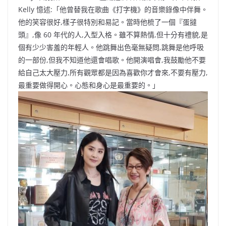
b
ei
A
at
Li
Kelly 憶述:「他曾替我在歌曲《打字機》的音樂錄像中伴舞。
o
b
p
n
他的笑容很好,樣子很特別和易記。當時他梳了一個『蛋撻
頭』,像 60 年代的人,入型入格。雖不算熱情,但十分有禮貌,是
o
o
p
k
個有少少害羞的年輕人。他跳舞出色毫無疑問,跳舞是他呼吸
k
的一部份,但我不知道他還會唱歌。他開演唱會,我鼓勵他不要
給自己太大壓力,所有觀眾都是因為喜歡你才會來,不要有壓力,
最重要做得開心。心態和身心是最重要的。」