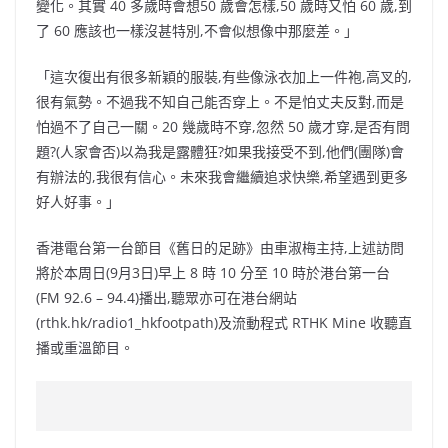
變化。其實 40 多歲時會想50 歲會怎樣,50 歲時又怕 60 歲,到
了 60 應該也一樣沒甚特別,不會似想像中那麼差。」
「這次復出有很多新穎的服裝,有些像泳衣加上一件袍,高叉的,
很有氣勢。不過我不知自己能否穿上。不是怕丈夫反對,而是
怕過不了自己一關。20 幾歲時不穿,忽然 50 歲才穿,是否有問
題?(人家會否)以為我是露體狂?如果我接受不到,他們(團隊)會
有辦法的,我很有信心。未來我會繼續追求快樂,希望遇到更多
好人好事。」
香港電台第一台節目《舊日的足跡》由車淑梅主持,上述訪問
將於本周日(9月3日)早上 8 時 10 分至 10 時於港台第一台
(FM 92.6 – 94.4)播出,聽眾亦可在港台網站
(rthk.hk/radio1_hkfootpath)及流動程式 RTHK Mine 收聽直
播或重溫節目。