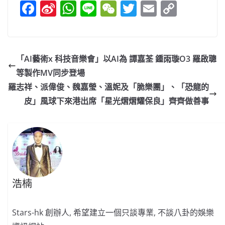
F
Si
W
Li
W
T
E
C
a
n
h
n
e
w
m
o
c
a
at
e
C
itt
ai
p
e
W
s
h
er
l
y
「AI藝術x 科技音樂會」以AI為 譚嘉荃 鍾雨璇O3 羅啟聰
b
ei
A
at
Li
等製作MV同步登場
o
b
p
n
羅志祥、派偉俊、魏嘉瑩、溫妮及「脆樂團」、「恐龍的
o
o
p
k
皮」風球下來港出席「星光熠熠耀保良」齊齊做善事
k
浩楠
Stars-hk 創辦人, 希望建立一個只談專業, 不談八卦的娛樂