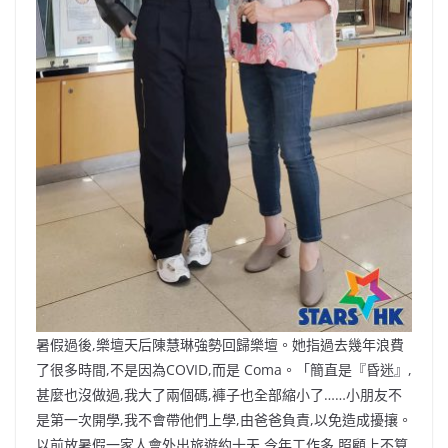
暑假過後,樂壇天后陳慧琳強勢回歸樂壇。她指過去幾年浪費
了很多時間,不是因為COVID,而是 Coma。「簡直是『昏迷』,
甚麼也沒做過,我大了兩個碼,褲子也全部縮小了……小朋友不
是第一次開學,我不會帶他們上學,由爸爸負責,以免造成擾攘。
以前放暑假一家人會外出旅遊約十天,今年工作多,照顧上不算