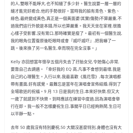
的人,雙眼不能睜大,也不知縫了多少針。醫生說要一層一層的
縫才能完好癒合,他的手勢很好。當時我的臉有青色、紫色、
綠色,最終變成黃色,真正是一個黃面婆!其實(傷勢)不算嚴重,不
過我們這行外貌是本錢,所以也算嚴重。我天天坐在家裡,很擔
心樣子受影響,沒有胃口,那時確實是瘦了。最初有一個醫生說,
我的眼角位置復原後眨眼時或會『戚吓戚吓』,把我嚇了一
跳。後來換了另一名醫生,幸而現在完全沒事。」
Kelly 亦回想當年懷孕五個月失去了孖胎女兒,令她傷心非常,
要靠自己去調適。「幸好我的 EQ 高,凡事不會想到最壞,我是
自己的心理醫生。入行以來,我最喜歡《風花雪》,每次演唱都
帶有畫面,好有感覺。最難忘是當年在演唱會宣佈結婚,得到了
全場歌迷的祝福。9 月 13 日是我的生日,本來好快樂,但又大
一歲了就感到不快樂。到時應該在練習中度過,因為演唱會舉
行在即。我一般不怎樣慶祝生日,事關平日已經夠熱鬧,生日可
以平靜一點。
去年 50 歲我沒有特別慶祝,50 大關沒甚麼特別,身體也沒有大