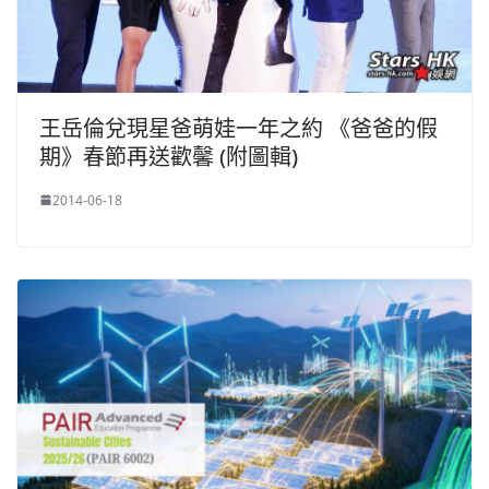
王岳倫兌現星爸萌娃一年之約 《爸爸的假
期》春節再送歡馨 (附圖輯)
2014-06-18