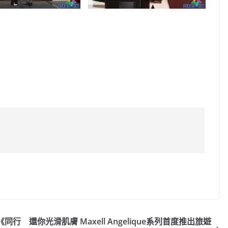
C
o
p
y
 《同行
還你光滑肌膚 Maxell Angelique系列首度推出旅遊