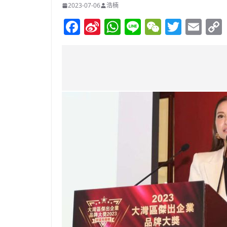
2023-07-06
浩楠
F
Si
W
Li
W
T
E
a
n
h
n
e
w
m
c
a
at
e
C
itt
ai
e
W
s
h
er
l
b
ei
A
at
o
b
p
o
o
p
k