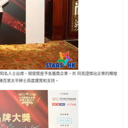
的知名人士出席，頒發獎座予各獲獎企業，共 同見證傑出企業的輝煌
陳百里太平紳士高度讚賞和支持。