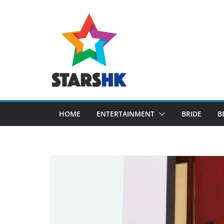
Skip
to
content
HOME
ENTERTAINMENT
BRIDE
B