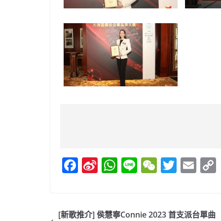
F
Si
W
Li
W
T
E
a
n
h
n
e
w
m
c
a
at
e
C
itt
ai
e
W
s
h
er
l
[新歌推介] 侯慧寧Connie 2023 首支派台單曲