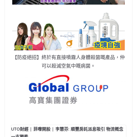
【防疫絕招】終於有直接噴霧人身體殺菌嘅產品，仲
可以殺滅空氣中嘅病菌。
UTO財經 | 菲嚟開股 | 李慧芬: 順豐房託派息吸引 物流概念
一支獨秀