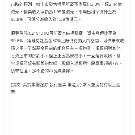
市時的預測，較上市發售通函所載預測高出3.3%，達2.44億
港元，物業收入淨額為1.95億港元，平均出租率微升至為
95.8%，可供分派收入為1.38億港元。
順豐房託(02191.HK)目前資本結構穩健，資本負債比率為
30.6%，距離房託基金50%上限仍有頗大的空間，可供未來收
購之用。雖然基金目前的組合只有三項物業，規模相對其他
香港上市的房託小，但正正因為規模小，一旦落實收購，基
金規模可望有顯著的增幅。現價入場預期年股息率超過7%，
防守性強，是不錯的中長線選擇。
(撰文: 高寶集團證券 執行董事 李慧芬)(本人並沒持有以上股
票)