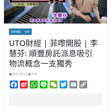
菲嚟開股
財經
UTO財經 | 菲嚟開股 | 李
慧芬: 順豐房託派息吸引
物流概念一支獨秀
2022-03-21
UTO
F
Si
W
Li
W
T
E
C
a
n
h
n
e
w
m
o
c
a
at
e
C
itt
ai
p
e
W
s
h
er
l
y