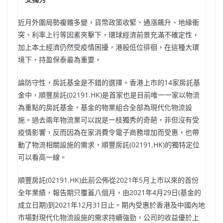
近月外圍局勢複雜多變，貨幣政策收緊、通漲飆升、地緣衝
突、利率上行等因素夾擊下，環球經濟前景充滿不確定性，
加上本土經濟仍然受疫情困擾，港股低位徘徊，在這種大環
境下，持盈保泰最為重要。
論防守性，房託基金是不錯的選擇。香港上市的14家房託基
金中，順豐房託(02191.HK)是首家也是目前唯一一家以物流
為重點的房託基金，基金的物業組合全部為現代化物流設
施。過去兩年物流業可以說是一枝獨秀的奇葩，非但沒有受
疫情影響，反而因為在家消費令電子商務增加而受惠，也帶
動了物流相關設施的需求，順豐房託(02191.HK)的獨特定位
可以看高一線。
順豐房託(02191.HK)此前公佈從2021年5月上市以來的首份
全年業績，報告期只覆蓋八個月，由2021年4月29日(基金的
成立日期)到2021年12月31日止。期內受惠於香港及中國內地
市場對現代化物流設施的需求持續強勁，公司的收益優於上