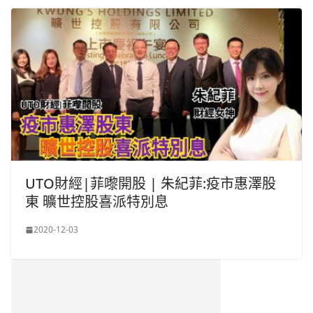
UTO財經|菲嚟開股 | 朱紀菲:疫市惠澤股
東 曠世控股喜派特別息
2020-12-03