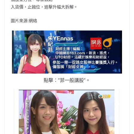
入貨價，止蝕位，追擊升幅大拆解。
圖片來源:網絡
點擊：”菲一般講股”。