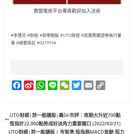
賣盟電商平台專頁歡迎加入洽商
#李慧芬 #財經 #菲嚟開股 #UTO財經 #高寶集團證券執行董
事 #順豐房託 #02191hk
F
Si
W
Li
W
T
E
C
a
n
h
n
e
w
m
o
c
a
at
e
C
itt
ai
p
e
W
s
h
er
l
y
UTO財經|菲一般講股|聶Sir市評：夜期大升近700點
b
ei
A
at
Li
恆指於22,000點將成好淡角力重要關口 (2022/03/21)
o
b
p
n
UTO財經|菲一般講股 | 岑智勇:恆指與MACD背馳 阻力