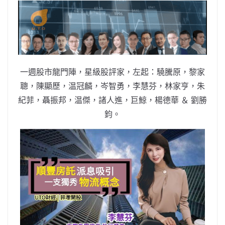
b
ei
A
at
Li
o
b
p
n
o
o
p
k
k
一週股市龍門陣，星級股評家，左起：驍騰原，黎家
聰，陳顯歷，温冠麟，岑智勇，李慧芬，林家亨，朱
紀菲，聶振邦，温傑，諸人進，巨鯨，楊德華 ＆ 劉勝
鈞。