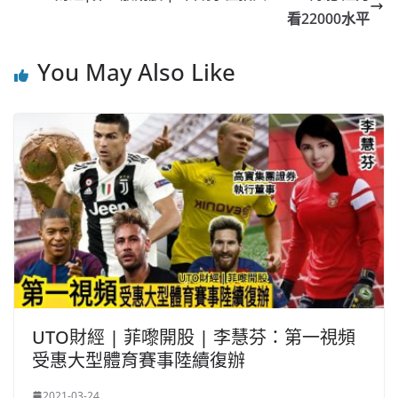
o
o
p
k
看22000水平
k
You May Also Like
UTO財經 | 菲嚟開股 | 李慧芬：第一視頻
受惠大型體育賽事陸續復辦
2021-03-24