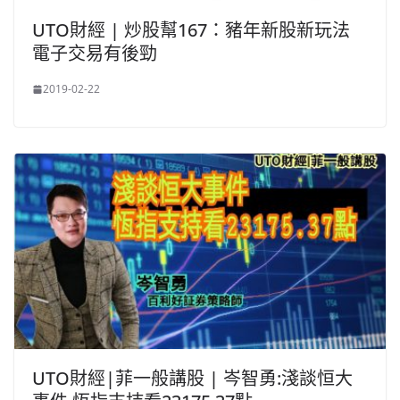
UTO財經 | 炒股幫167：豬年新股新玩法
電子交易有後勁
2019-02-22
UTO財經|菲一般講股 | 岑智勇:淺談恒大