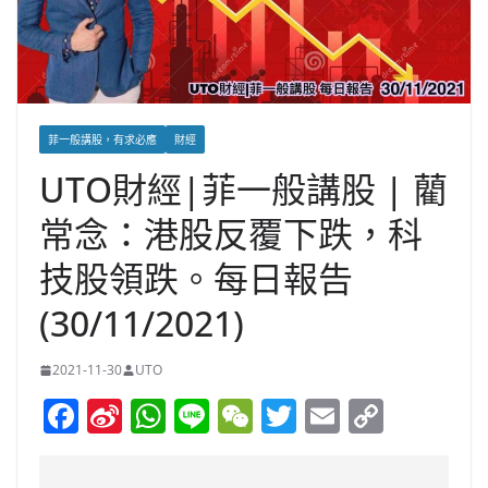
菲一般講股，有求必應
財經
UTO財經|菲一般講股 | 藺
常念：港股反覆下跌，科
技股領跌。每日報告
(30/11/2021)
2021-11-30
UTO
F
Si
W
Li
W
T
E
C
a
n
h
n
e
w
m
o
c
a
at
e
C
itt
ai
p