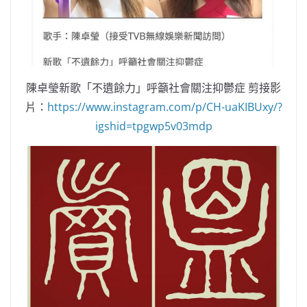
陳卓瑩新歌「不遺餘力」呼籲社會關注抑鬱症 剪接影
片：
https://www.instagram.com/p/CH-uaKIBUxy/?
igshid=tpgwp5v03mdp