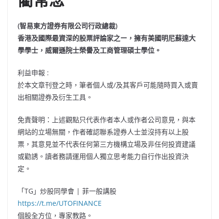
(智易東方證券有限公司行政總裁)
香港及國際最資深的股票評論家之ー，擁有美國明尼蘇達大
學學士，威爾遜院士榮譽及工商管理碩士學位。
利益申報 :
於本文章刊登之時，筆者個人或/及其客戶可能隨時買入或賣
出相關證券及衍生工具。
免責聲明：上述觀點只代表作者本人或作者公司意見，與本
網站的立場無關，作者確認聯系證券人士並沒持有以上股
票，其意見並不代表任何第三方機構立場及非任何投資建議
或勸誘。讀者務請運用個人獨立思考能力自行作出投資決
定。
「TG」炒股同學會 | 菲一般講股
https://t.me/UTOFINANCE
個股全方位，專家教路。