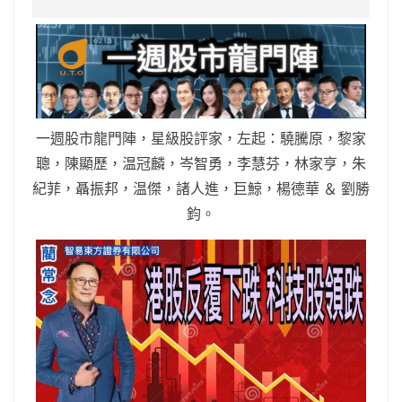
e
W
s
h
er
l
y
b
ei
A
at
Li
o
b
p
n
o
o
p
k
k
一週股市龍門陣，星級股評家，左起：驍騰原，黎家
聰，陳顯歷，温冠麟，岑智勇，李慧芬，林家亨，朱
紀菲，聶振邦，温傑，諸人進，巨鯨，楊德華 ＆ 劉勝
鈞。