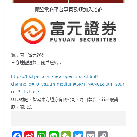
賣盟電商平台專頁歡迎加入洽商
贊助商：富元證券
三分鐘極速線上開戶連結：
https://hk.fyact.com/new-open-stock.html?
channelId=1019&utm_medium=SKYFINANCE&utm_sour
ce=3rd-zhuce
UTO財經、智易東方證券有限公司、每日報告、菲一般講
股、藺常念
F
Si
W
Li
W
T
E
C