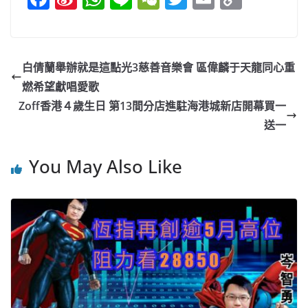
a
n
h
n
e
w
m
o
c
a
at
e
C
itt
ai
p
e
W
s
h
er
l
y
白倩蘭舉辦就是這點光3慈善音樂會 區偉麟于天龍同心重
b
ei
A
at
Li
燃希望獻唱愛歌
o
b
p
n
Zoff香港４歲生日 第13間分店進駐海港城新店開幕買一
o
o
p
k
送一
k
You May Also Like