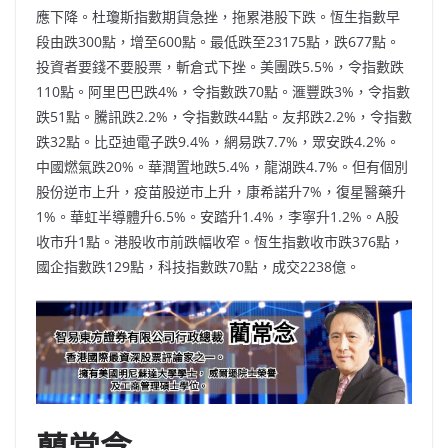
應下降。杜瓊斯指數期貨急挫，拖累港股下跌。恆生指數早
段由跌300點，增至600點。最低跌至23175點，跌677點。
投資者要錢不要股票，斬倉式下挫。美團跌5.5%，令指數跌
110點。阿里巴巴跌4%，令指數跌70點。滙豐跌3%，令指數
跌51點。騰訊跌2.2%，令指數跌44點。友邦跌2.2%，令指數
跌32點。比亞迪電子跌9.4%，網易跌7.7%，眾安跌4.2%。
中國燃氣跌20%。華潤置地跌5.4%，龍湖跌4.7%。但有個別
股份逆市上升，疫苗股逆市上升，康希諾升7%，復星醫藥升
1%。華虹半導體升6.5%。安踏升1.4%，李寧升1.2%。A股
收市升1點。港股收市前跌幅收窄。恆生指數收市跌376點，
國企指數跌129點，科技指數跌70點，成交2238億。
藺常念