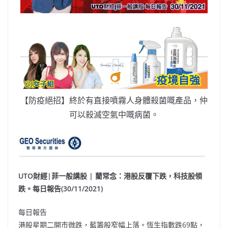
【防疫絕招】終於有直接噴霧人身體殺菌嘅產品，仲
可以殺滅空氣中嘅病菌。
UTO財經|菲一般講股 | 藺常念：港股反覆下跌，科技股領
跌。每日報告(30/11/2021)
每日報告
港股星期二開市微跌，藍籌股窄幅上落。恆生指數跌69點，