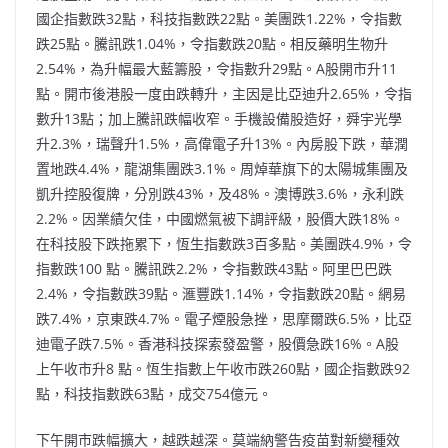
國企指數跌32點，科技指數跌22點。美團跌1.22%，令指數
跌25點。騰訊跌1.04%，令指數跌20點。相反藥明生物升
2.54%，為升幅最大藍籌股，令指數升29點。A股開市升11
點。開市後港股一度由跌轉升，主因是比亞迪升2.65%，令指
數升13點；加上騰訊跌幅收窄。手機設備股造好，舜宇光學
升2.3%，瑞聲升1.5%，高偉電子升13%。內房股下跌，華潤
置地跌4.4%，龍湖集團跌3.1%。周焯華旗下的太陽城集團及
凱升控股復牌，分別跌43%，及48%。澳博跌3.6%，永利跌
2.2%。因業績欠佳，中國燃氣被下調評級，股價大跌18%。
在科技股下跌拖累下，恆生指數跌3百多點。美團跌4.9%，令
指數跌100 點。騰訊跌2.2%，令指數跌43點。阿里巴巴跌
2.4%，令指數跌39點。滙豐跌1.14%，令指數跌20點。網易
跌7.4%，京東跌4.7%。電子煙股急挫，思摩爾跌6.5%，比亞
迪電子跌7.5%。香港科技探索發盈警，股價急跌16%。A股
上午收市升8 點。恆生指數上午收市跌260點，國企指數跌92
點，科技指數跌63點，成交754億元。
下午開市跌幅擴大，越跌越深。莫端納警告疫苗對新變種效