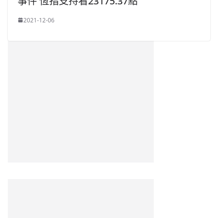
事件 恆指支持看‪23175.37‬點
2021-12-06