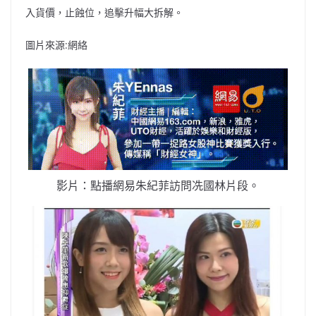
入貨價，止蝕位，追擊升幅大拆解。
圖片來源:網絡
影片：點播網易朱紀菲訪問冼國林片段。