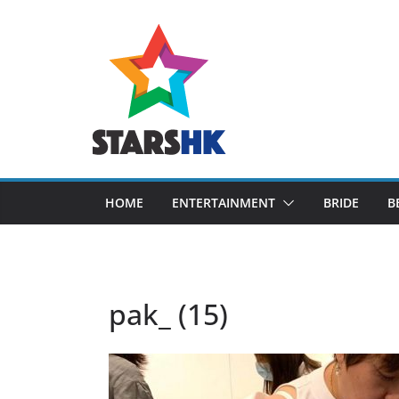
Skip
to
content
HOME
ENTERTAINMENT
BRIDE
B
pak_ (15)