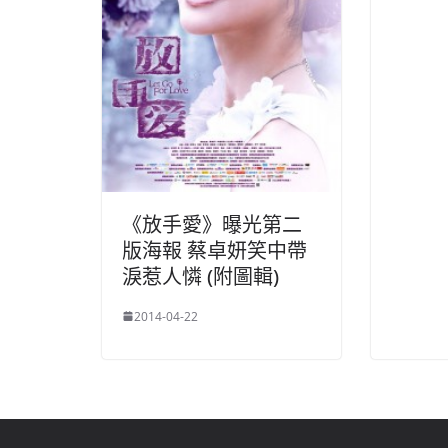
《放手愛》曝光第二
版海報 蔡卓妍笑中帶
淚惹人憐 (附圖輯)
2014-04-22