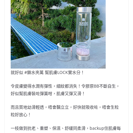
就好似
#
鎖水夾萬
幫肌膚
LOCK
實水分！
令皮膚變得水潤有彈性，細紋都消失！令膠原
BB
不斷自生，
好似幫肌膚裝咗彈簧咁，肌膚又彈又滑！
而且質地幼滑輕透，唔會黐立立，好快就吸收咗，唔會生粒
粒好放心！
一枝做到抗老、重塑、保濕、舒緩同柔滑，
backup
住肌膚每