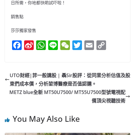
日所需，你地都快啲試吓啦！
銷售點
莎莎獨家發售
F
Si
W
Li
W
T
E
C
a
n
h
n
e
w
m
o
c
a
at
e
C
itt
ai
p
e
W
s
h
er
l
y
UTO財經|菲一般講股 | 聶Sir股評：從同業分析估值及股
b
ei
A
at
Li
東們成本價，分析堃博醫療是否值認購。
o
b
p
n
METZ blue全新 MT50U7500/ MT55U7500型號電視配
o
o
p
k
備頂尖視聽技術
k
You May Also Like