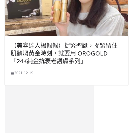
（美容達人楊佩佩）捉緊聖誕，捉緊留住
肌齡嘅黃金時刻，就要用 OROGOLD
「24K純金抗衰老護膚系列」
2021-12-19