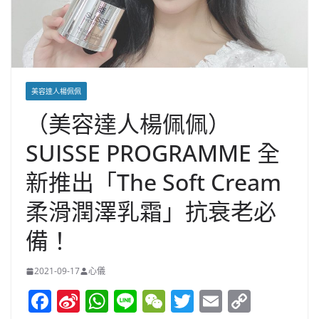
美容達人楊佩佩
（美容達人楊佩佩）
SUISSE PROGRAMME 全
新推出「The Soft Cream
柔滑潤澤乳霜」抗衰老必
備！
2021-09-17
心儀
F
Si
W
Li
W
T
E
C