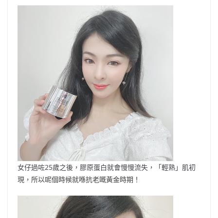
a
n
h
n
e
w
m
o
c
a
at
e
C
itt
ai
p
e
W
s
h
er
l
y
b
ei
A
at
Li
o
b
p
n
o
o
p
k
k
女仔過咗
25
歲之後，膠原蛋白就會慢慢流失，「輕熟」肌初
現，所以呢個時候就喺抗老嘅黃金時期！