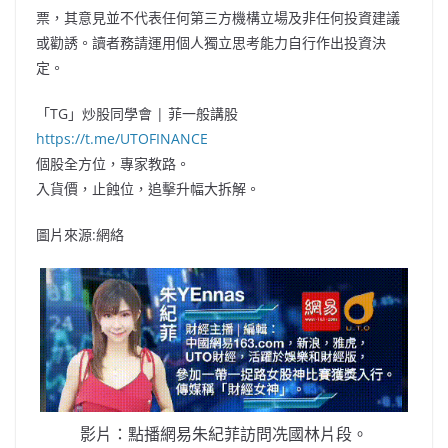
票，其意見並不代表任何第三方機構立場及非任何投資建議
或勸誘。讀者務請運用個人獨立思考能力自行作出投資決
定。
「TG」炒股同學會 | 菲一般講股
https://t.me/UTOFINANCE
個股全方位，專家教路。
入貨價，止蝕位，追擊升幅大拆解。
圖片來源:網絡
影片：點播網易朱紀菲訪問冼國林片段。