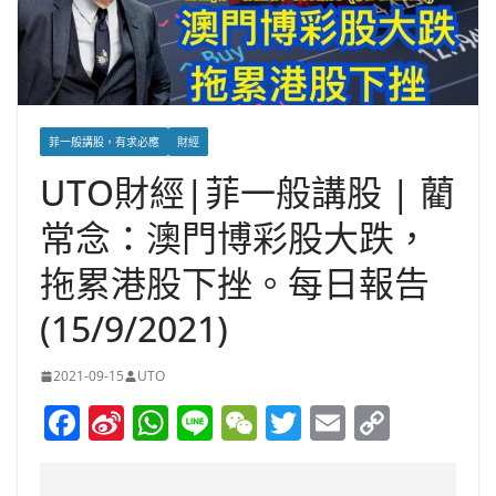
菲一般講股，有求必應
財經
UTO財經|菲一般講股 | 藺
常念：澳門博彩股大跌，
拖累港股下挫。每日報告
(15/9/2021)
2021-09-15
UTO
F
Si
W
Li
W
T
E
C
a
n
h
n
e
w
m
o
c
a
at
e
C
itt
ai
p