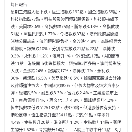
每日報告
星期三港股大幅下跌，恆生指數跌192點，國企指數跌68點，
科技指數跌77點。科技股及澳門博彩股領跌。科技股持續下
跌，美團跌3.6%，令指數跌75點。騰訊跌3.13%，令指數跌
51點。阿里巴巴跌1.77%，令指數跌37點。澳門政府展開續
賭牌公開諮詢，澳門博彩股急挫。金沙跌14.8%，為跌幅最大
藍籌股。銀娛跌10%，分別令指數跌21點及22點。澳博跌
9.3%，永利跌11.2%。滙豐升1%，令指數跌17點。A股開市
跌11點。港股開市後跌幅擴大，恆指跌3百多點。澳門博彩股
大跌，金沙跌24%，銀娛跌17%，澳博跌17%，永利跌
30%，新濠跌16.5%。美高梅跌18.5%。據聞國家將派會計師
及律師進注恆大，中國恆大跌2%，但恆大物業及恆大汽車反
彈。綠城跌5%，融創跌3.3%，富力跌2.4%。工業股逆市上
升，東岳集團升4%，理文化工升4.8%，贛峰鋰業升4.2%。
恆生指數跌低跌至25132點，跌370點。但港股低位有支持，
港股反彈。恆生指數升至25411點，只跌91點。李寧升
4.4%，令指數升20點。港交所升1.2%，令指數升14點。藥明
生物升1.62%，令指數升14點。 A股上午收市升11點。8月