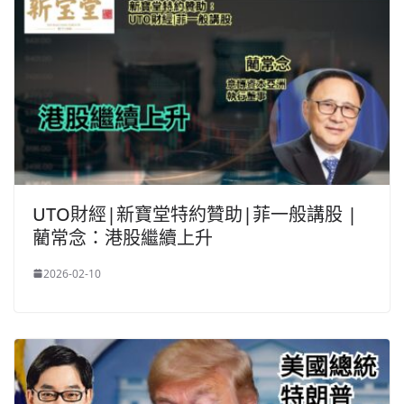
UTO財經|新寶堂特約贊助|菲一般講股 |
藺常念：港股繼續上升
2026-02-10