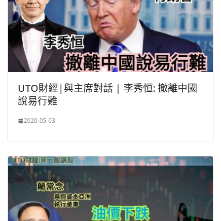
UTO財經|與主席對話 | 李秀恒: 撤離中國
說易行難
2020-05-03