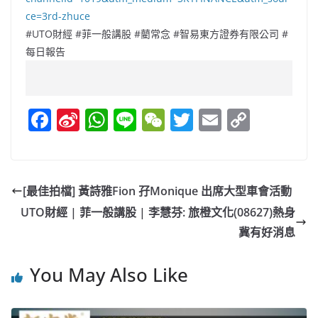
ce=3rd-zhuce
#UTO財經 #菲一般講股 #藺常念 #智易東方證券有限公司 #
每日報告
F
Si
W
Li
W
T
E
C
a
n
h
n
e
w
m
o
c
a
at
e
C
itt
ai
p
e
W
s
h
er
l
y
[最佳拍檔] 黃詩雅Fion 孖Monique 出席大型車會活動
b
ei
A
at
Li
UTO財經 | 菲一般講股 | 李慧芬: 旅橙文化(08627)熱身
o
b
p
n
冀有好消息
o
o
p
k
You May Also Like
k