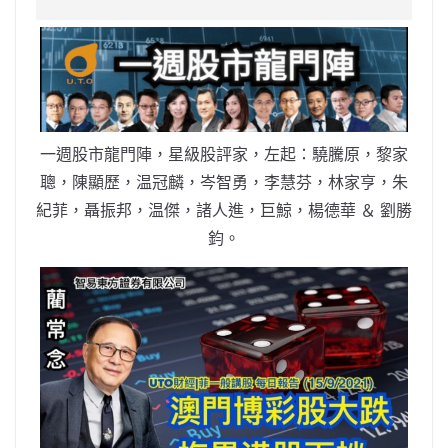
e
W
s
h
er
l
y
b
ei
A
at
Li
o
b
p
n
o
o
p
k
k
一週股市龍門陣，星級股評家，左起：驍騰原，黎家
聰，陳顯歷，温冠麟，岑智勇，李慧芬，林家亨，朱
紀菲，聶振邦，温傑，諸人進，巨鯨，楊德華 ＆ 劉勝
鈞。