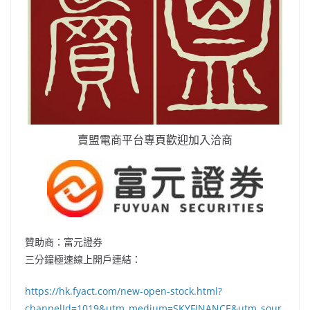
賣盟電商平台專頁歡迎加入洽商
贊助商：富元證券
三分鐘極速線上開戶連結：
https://hk.fyact.com/new-open-stock.html?
channelId=1019&utm_medium=SKYFINANCE&utm_sour