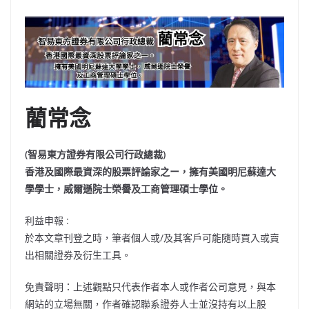
藺常念
(智易東方證券有限公司行政總裁)
香港及國際最資深的股票評論家之ー，擁有美國明尼蘇達大
學學士，威爾遜院士榮譽及工商管理碩士學位。
利益申報 :
於本文章刊登之時，筆者個人或/及其客戶可能隨時買入或賣
出相關證券及衍生工具。
免責聲明：上述觀點只代表作者本人或作者公司意見，與本
網站的立場無關，作者確認聯系證券人士並沒持有以上股