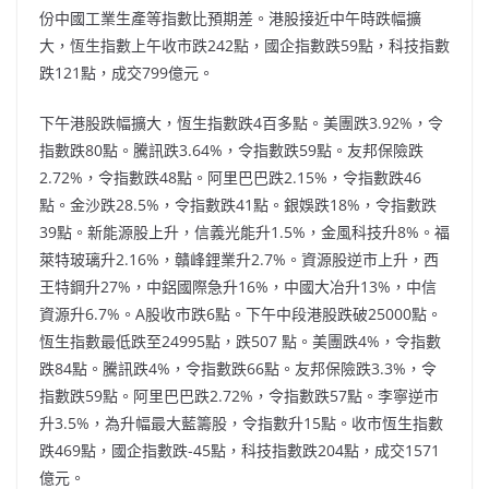
份中國工業生產等指數比預期差。港股接近中午時跌幅擴
大，恆生指數上午收市跌242點，國企指數跌59點，科技指數
跌121點，成交799億元。
下午港股跌幅擴大，恆生指數跌4百多點。美團跌3.92%，令
指數跌80點。騰訊跌3.64%，令指數跌59點。友邦保險跌
2.72%，令指數跌48點。阿里巴巴跌2.15%，令指數跌46
點。金沙跌28.5%，令指數跌41點。銀娛跌18%，令指數跌
39點。新能源股上升，信義光能升1.5%，金風科技升8%。福
萊特玻璃升2.16%，贛峰鋰業升2.7%。資源股逆市上升，西
王特鋼升27%，中鋁國際急升16%，中國大冶升13%，中信
資源升6.7%。A股收市跌6點。下午中段港股跌破25000點。
恆生指數最低跌至24995點，跌507 點。美團跌4%，令指數
跌84點。騰訊跌4%，令指數跌66點。友邦保險跌3.3%，令
指數跌59點。阿里巴巴跌2.72%，令指數跌57點。李寧逆市
升3.5%，為升幅最大藍籌股，令指數升15點。收市恆生指數
跌469點，國企指數跌-45點，科技指數跌204點，成交1571
億元。