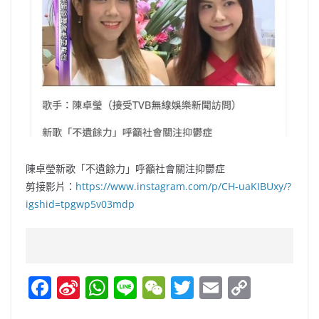
陳卓瑩新歌「不遺餘力」呼籲社會關注抑鬱症
剪接影片：
https://www.instagram.com/p/CH-uaKIBUxy/?
igshid=tpgwp5v03mdp
F
Si
W
Li
W
T
E
C
a
n
h
n
e
w
m
o