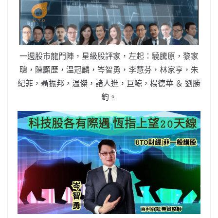
b
ei
A
at
Li
o
b
p
n
o
o
p
k
k
一週股市龍門陣，星級股評家，左起：驍騰原，黎家
聰，陳顯歷，温冠麟，岑智勇，李慧芬，林家亨，朱
紀菲，聶振邦，温傑，諸人進，巨鯨，楊德華 ＆ 劉勝
鈞。