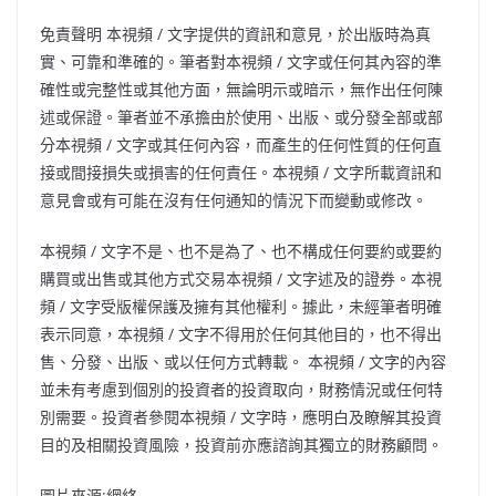
免責聲明 本視頻
/
文字提供的資訊和意見，於出版時為真
實、可靠和準確的。筆者對本視頻
/
文字或任何其內容的準
確性或完整性或其他方面，無論明示或暗示，無作出任何陳
述或保證。筆者並不承擔由於使用、出版、或分發全部或部
分本視頻
/
文字或其任何內容，而產生的任何性質的任何直
接或間接損失或損害的任何責任。本視頻
/
文字所載資訊和
意見會或有可能在沒有任何通知的情況下而變動或修改。
本視頻
/
文字不是、也不是為了、也不構成任何要約或要約
購買或出售或其他方式交易本視頻
/
文字述及的證券。本視
頻
/
文字受版權保護及擁有其他權利。據此，未經筆者明確
表示同意，本視頻
/
文字不得用於任何其他目的，也不得出
售、分發、出版、或以任何方式轉載。 本視頻
/
文字的內容
並未有考慮到個別的投資者的投資取向，財務情況或任何特
別需要。投資者參閱本視頻
/
文字時，應明白及瞭解其投資
目的及相關投資風險，投資前亦應諮詢其獨立的財務顧問。
圖片來源:網絡