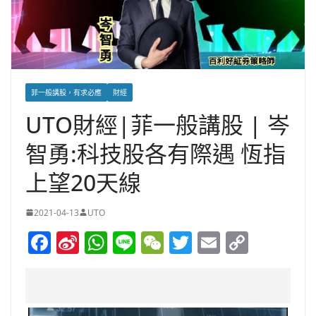
菲一般講股，有求必應
財經
UTO財經|菲一般講股 | 岑
智勇:科技股各有際遇 恆指
上望20天線
2021-04-13
UTO
F
Si
W
Li
W
T
E
C
a
n
h
n
e
w
m
o
c
a
at
e
C
itt
ai
p
e
W
s
h
er
l
y