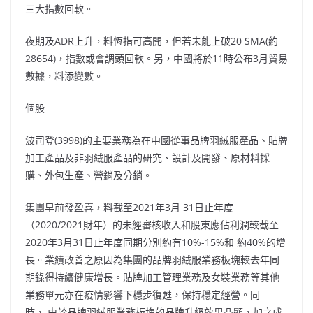
三大指數回軟。
夜期及ADR上升，料恆指可高開，但若未能上破20 SMA(約
28654)，指數或會調頭回軟。另，中國將於11時公布3月貿易
數據，料添變數。
個股
波司登(3998)的主要業務為在中國從事品牌羽絨服產品、貼牌
加工產品及非羽絨服產品的研究、設計及開發、原材料採
購、外包生產、營銷及分銷。
集團早前發盈喜，料截至2021年3月 31日止年度
（2020/2021財年）的未經審核收入和股東應佔利潤較截至
2020年3月31日止年度同期分別約有10%-15%和 約40%的增
長。業績改善之原因為集團的品牌羽絨服業務板塊較去年同
期錄得持續健康增長。貼牌加工管理業務及女裝業務等其他
業務單元亦在疫情影響下穩步復甦，保持穩定經營。同
時， 由於品牌羽絨服業務板塊的品牌升級效果凸顯，加之成