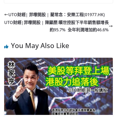
c
a
at
e
C
itt
ai
p
e
W
s
h
er
l
y
UTO財經| 菲嚟開股 | 藺常念：安樂工程(01977.HK)
b
ei
A
at
Li
UTO財經|菲嚟開股 | 陳顯歷:曠世控股下半年銷售額增長
o
b
p
n
約95.7% 全年利潤增加約46.6%
o
o
p
k
You May Also Like
k