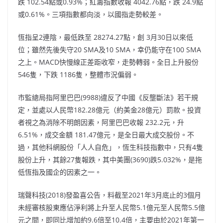
跌 102.54點或0.93%；紅籌指數收報 4042.76點，跌 24.9點
或0.61%。三項指數都向淡，以國指走勢較差。
恆指呈2連陰，最低跌至 28274.27點，創 3月30日以來低
位；雖然先後失守20 SMA及10 SMA，幸仍能守在100 SMA
之上。MACD快慢線正差距收窄，走勢轉弱。全日上升股份
546隻，下跌 1186隻，整體市況偏弱。
市監總局指阿里巴巴(9988)違反了中國《反壟斷法》若干規
定，並處以人民幣182.28億元（約美金28億元）罰款。投資
者視之為消除不明朗因素，阿里巴巴收報 232.2元，升
6.51%，成交金額 181.47億元，是全日最大成交股份。不
過，其他科網股份「人人自危」，恆生科技指數中，只有4隻
股份上升，其餘27隻報跌，其中美團(3690)跌5.032%，是拖
低恆指及國企的因素之一。
瑞聲科技(2018)發盈喜公告，料截至2021年3月底止的3個月
未經審核股東應佔淨利將上升至人民幣5.1億元至人民幣5.5億
元之間，即同比增加約9.6倍至10.4倍，主要由於2021年第一