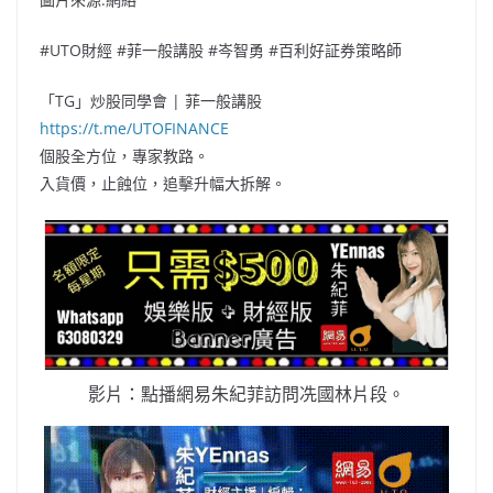
#UTO財經 #菲一般講股 #岑智勇 #百利好証券策略師
「TG」炒股同學會 | 菲一般講股
https://t.me/UTOFINANCE
個股全方位，專家教路。
入貨價，止蝕位，追擊升幅大拆解。
影片：點播網易朱紀菲訪問冼國林片段。