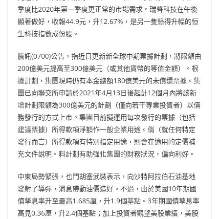
季度比2020年第一季度更正常的市場需求。瑞聲科技在午後
顯著做好，收報44.9元，升12.67%，是另一隻錄得升幅的恒
生科技指數成份股。
騰訊(0700)公告，指近日更新新全球中期票據計劃，將限額由
200億美元提高至300億美元（或其他貨幣的等值金額）。根
據計劃，集團現時仍有本金總額180億美元的未償還票據。集
團已向聯交所申請於2021年4月13日後起計12個月內將該新
增計劃限額為300億美元的計劃（僅向若干專業投資者）以債
務發行的方式上市。集團目前擬運用每次發行的票據（包括
建議票據）所得款項淨額作一般企業用途。倘（就任何特定
發行而言）所得款項有特別指定用途，則會在適用的定價補
充文件說明。料計劃有助強化集團的財務狀況，偏向利好。
中東局勢緊張，也門胡塞武裝表示，向沙特阿拉伯石油基地
發射了導彈，消息帶動油價造好。不過，由於美國10年期國
債孳息率升至最高1.685厘，升1.9個基點。3年期國債孳息率
高見0.36厘，升2.4個基點；加上投資者觀望美股業績，美股