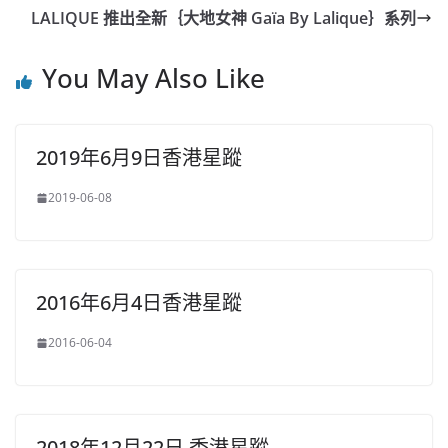
b
ei
A
at
Li
LALIQUE 推出全新｛大地女神 Gaïa By Lalique｝系列
o
b
p
n
o
o
p
k
You May Also Like
k
2019年6月9日香港星蹤
2019-06-08
2016年6月4日香港星蹤
2016-06-04
2018年12月22日 香港星蹤