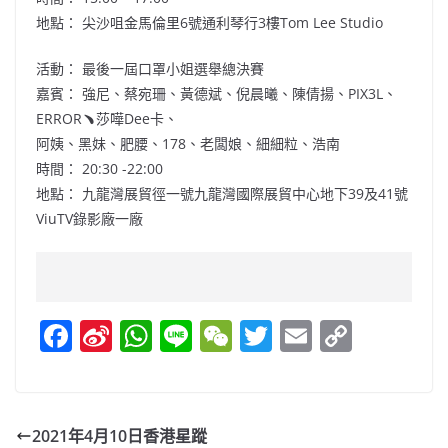
地點： 尖沙咀金馬倫里6號通利琴行3樓Tom Lee Studio
活動： 最後一屆口罩小姐選舉總決賽
嘉賓： 強尼、蔡宛珊、黃德斌、倪晨曦、陳倩揚、PIX3L、
ERROR﹅莎嘩Dee卡、
阿姨、黑妹、肥腰、178、老闆娘、細細粒、浩南
時間： 20:30 -22:00
地點： 九龍灣展貿徑一號九龍灣國際展貿中心地下39及41號
ViuTV錄影廠一廠
F
Si
W
Li
W
T
E
C
a
n
h
n
e
w
m
o
c
a
at
e
C
itt
ai
p
e
W
s
h
er
l
y
2021年4月10日香港星蹤