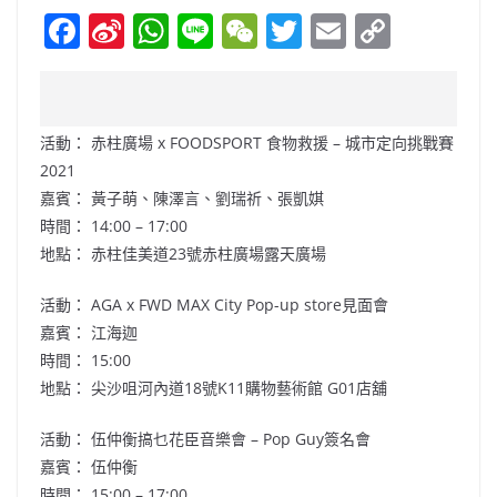
F
Si
W
Li
W
T
E
C
a
n
h
n
e
w
m
o
c
a
at
e
C
itt
ai
p
e
W
s
h
er
l
y
活動： 赤柱廣場 x FOODSPORT 食物救援 – 城市定向挑戰賽
b
ei
A
at
Li
2021
o
b
p
n
嘉賓： 黃子萌、陳澤言、劉瑞祈、張凱娸
時間： 14:00 – 17:00
o
o
p
k
地點： 赤柱佳美道23號赤柱廣場露天廣場
k
活動： AGA x FWD MAX City Pop-up store見面會
嘉賓： 江海迦
時間： 15:00
地點： 尖沙咀河內道18號K11購物藝術館 G01店舖
活動： 伍仲衡搞乜花臣音樂會 – Pop Guy簽名會
嘉賓： 伍仲衡
時間： 15:00 – 17:00