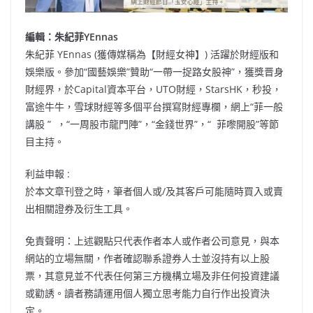
編輯：朱紀菲YEnnas
朱紀菲 YEnnas (獲傳媒稱為【財經女神】) 活躍於財經版和
娛樂版。參加“國藝娛樂”贊助“一帶一捉路女股神”，獲獎晋身
財經界，於Capital資本平台，UTO財經，StarsHK，秒投，
富途牛牛，雪球財經等多個平台撰寫財經專欄，網上“菲一般
講股 ” ，“一周股市龍門陣”，“金錢世界”，“ 菲嚟開股”等節
目主持。
利益申報 :
於本文章刊登之時，筆者個人或/及其客戶可能隨時買入或賣
出相關證券及衍生工具。
免責聲明：上述觀點只代表作者本人或作者公司意見，與本
網站的立場無關，作者確認聯系證券人士並沒持有以上股
票，其意見並不代表任何第三方機構立場及非任何投資建議
或勸誘。讀者務請運用個人獨立思考能力自行作出投資決
定。