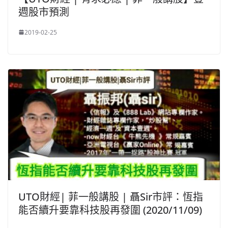
週股市預測
2019-02-25
UTO財經| 菲一般講股 | 聶Sir市評：恆指
能否續升要靠科技股再發圍 (2020/11/09)