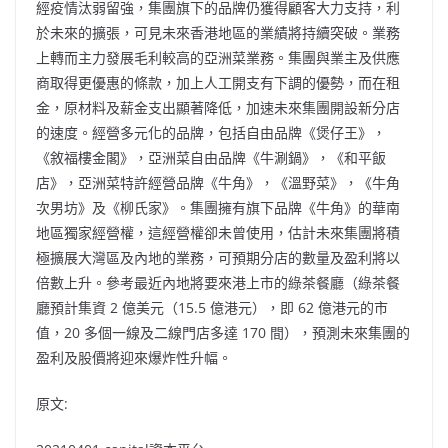
經疫情汰弱留強，集團旗下的品牌仍獲得顧客大力支持，利
於未來的擴張，可見未來香港地區的業績將持續突破。業務
上轉而主力發展毛利較高的亞洲菜業務。集團與業主及供應
商取得更優惠的條款，加上人工開支有下調的優勢，而在租
金，原材料及薪金支出顯著降低，加速未來集團開設新分店
的速度。經營多元化的品牌，包括自由品牌《煲仔王》，
《敘福樓金閣》，亞洲菜自由品牌《牛涮鍋》，《和平飯
店》，亞洲菜特許經營品牌《牛角》，《溫野菜》，《牛角
次男坊》及《柳氏家》。集團擁有旗下品牌《牛角》的華南
地區獨家經營權，這經營權卻未曾使用，估計未來集團將積
極擴展大灣區及內地的業務，可預期分店的數量及盈利將以
倍數上升。參考最近內地將要來港上市的綠茶餐廳（綠茶餐
廳預計集資 2 億美元（15.5 億港元），即 62 億港元的市
值，20 多個一線及二線門店多達 170 間），預測未來集團的
盈利及股價將迎來爆炸性升幅。
原文: