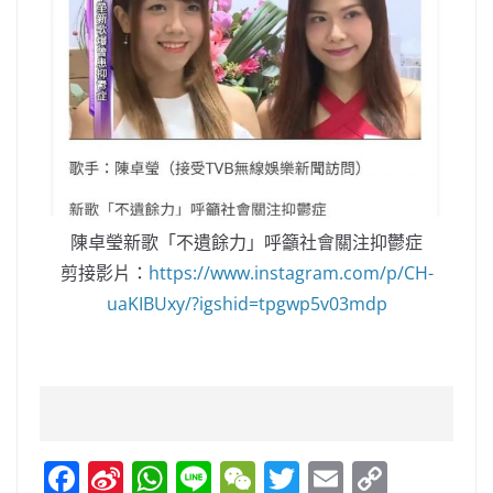
陳卓瑩新歌「不遺餘力」呼籲社會關注抑鬱症
剪接影片：
https://www.instagram.com/p/CH-
uaKIBUxy/?igshid=tpgwp5v03mdp
F
Si
W
Li
W
T
E
C