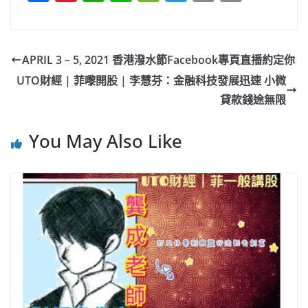
a
n
h
n
e
w
m
o
c
a
at
e
C
itt
ai
p
e
W
s
h
er
l
y
APRIL 3 – 5, 2021 香港潑水節Facebook專頁直播約定你
b
ei
A
at
Li
UTO財經 | 菲嚟開股 | 李慧芬：金融科技發展迅速 小微
o
b
p
n
貸款錢途無限
o
o
p
k
You May Also Like
k