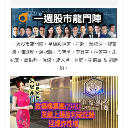
e
W
s
h
er
l
y
b
ei
A
at
Li
o
b
p
n
o
o
p
k
k
一週股市龍門陣，星級股評家，左起：驍騰原，黎家
聰，陳顯歷，温冠麟，岑智勇，李慧芬，林家亨，朱
紀菲，聶振邦，温傑，諸人進，巨鯨，楊德華 ＆ 劉勝
鈞。