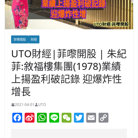
菲嚟開股
財經
UTO財經|菲嚟開股 | 朱紀
菲:敘福樓集團(1978)業績
上揚盈利破記錄 迎爆炸性
增長
2021-04-01
UTO
F
Si
W
Li
W
T
E
C
a
n
h
n
e
w
m
o
c
a
at
e
C
itt
ai
p