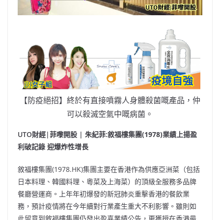
【防疫絕招】終於有直接噴霧人身體殺菌嘅產品，仲
可以殺滅空氣中嘅病菌。
UTO財經|菲嚟開股 | 朱紀菲:
敘福樓集團
(1978)業績上揚
盈
利破記錄
迎爆炸性增長
敘福樓集團(1978.HK)集團主要在香港作為供應亞洲菜（包括
日本料理、韓國料理、粵菜及上海菜）的頂級全服務多品牌
餐廳營運商。上年年初爆發的新冠肺炎重擊香港的餐飲業
務，預計疫情將在今年續對行業產生重大不利影響。雖則如
此留意到敘福樓集團仍發出盈喜業績公告，更獲授在香港最