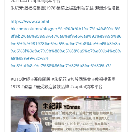
20210401 capital資本平台
朱紀菲:敘福樓集團(1978)業績上揚盈利破記錄 迎爆炸性增長
https://www.capital-
hk.com/column/blogger/%e6%9c%b1%e7%b4%80%e8%
8f%b2%e6%95%98%e7%a6%8f%e6%a8%93%e9%9b%86
%e5%9c%981978%e6%a5%ad%e7%b8%be%e4%b8%8a
%e6%8f%9a%e7%9b%88%e5%88%a9%e7%a0%b4%e8%
a8%98%e9%8c%84-
%e8%bf%8e%e7%88%86%e7%82%b8%e6%80%a7/
#UTO財經 #菲嚟開股 #朱紀菲 #炒股同學會 #敘福樓集團
1978 #盈喜 #最受歡迎餐飲品牌 #capital資本平台