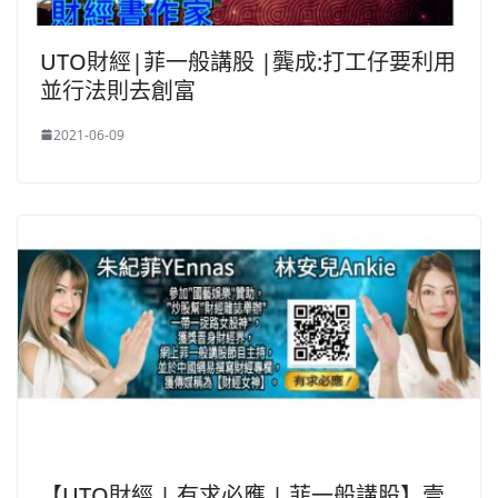
UTO財經|菲一般講股 |龔成:打工仔要利用
並行法則去創富
2021-06-09
【UTO財經 | 有求必應 | 菲一般講股】壹