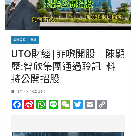
菲嚟開股
財經
UTO財經|菲嚟開股 | 陳顯
歷:智欣集團通過聆訊 料
將公開招股
2021-03-13
UTO
F
Si
W
Li
W
T
E
C
a
n
h
n
e
w
m
o
c
a
at
e
C
itt
ai
p
e
W
s
h
er
l
y