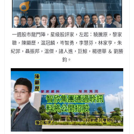
b
ei
A
at
Li
o
b
p
n
o
o
p
k
k
一週股市龍門陣，星級股評家，左起：驍騰原，黎家
聰，陳顯歷，温冠麟，岑智勇，李慧芬，林家亨，朱
紀菲，聶振邦，温傑，諸人進，巨鯨，楊德華 ＆ 劉勝
鈞。