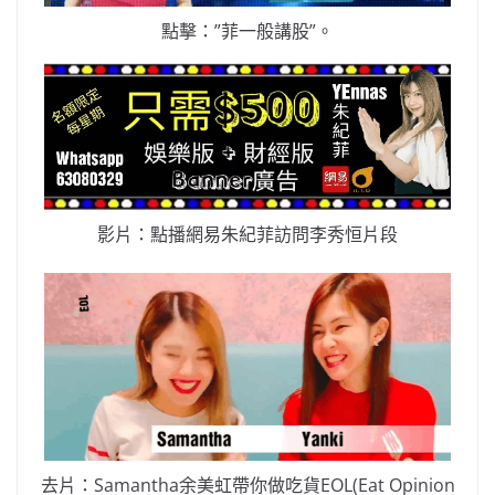
點擊：”菲一般講股”。
影片：點播網易朱紀菲訪問李秀恒片段
去片：Samantha余美虹帶你做吃貨EOL(Eat Opinion