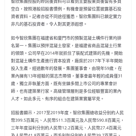
智欣集團控股的聆訊後資料可以看到主要股東頁後留有多頁
空白，按照港股招股書慣例，有機會是預留位置披露基石投
資者資料。記者亦從不同途徑獲悉，智欣集團料已鎖定實力
非凡的基石投資者，令人對其更添遐想。
如今智欣集團在福建省和廈門市的預製混凝土構件行業均排
名第一。集團以預拌混凝土發家，是福建省商品混凝土行業
的領頭。公司早在2014年就抓住了裝配式建築的先機，開始
對混凝土構件生產進行資本投資，廠房於2017年下半年開始
投入生產，經過數年的發展。集團董事會，由現年59歲，在
業內擁有13年經驗的葉志杰帶領，董事會最年輕的成員僅31
歲，獨立非執董方面，既有坐鎮多間上市公司的專業會計
師，也有建築業行家。高級管理層則是多位經驗豐富的業內
人才。如此多元、有序的組合在建築業實屬罕見。
招股書顯示，2017至2019年度，智欣集團總收益分别約人民
幣399.5百萬元、人民幣511.3百萬元及人民幣590.8百萬元，
三年年度溢利分別約人民幣12.2百萬元、人民幣27.4百萬元
及人民幣41.8百萬元，而毛利則分別約人民幣39.7百萬元、