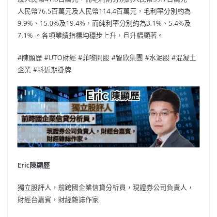
人民幣76.5百萬元及人民幣114.4百萬元，毛利率分別約為
9.9%、15.0%及19.4%，而純利率分別約為3.1%、5.4%及
7.1% 。各項業績指標均穩步上升，且升幅顯著。
#陳顯歷 #UTO財經 #菲嚟開股 #智欣集團 #水泥股 #混凝土
企業 #料近期掛牌
Eric陳顯歷
獨立股評人，前跨國企業信貸分析員，現證券公司負責人，
財經台嘉賓，財經雜誌作家