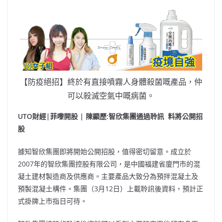
【防疫絕招】終於有直接噴霧人身體殺菌嘅產品，仲
可以殺滅空氣中嘅病菌。
UTO財經|菲嚟開股 | 陳顯歷:智欣集團通過聆訊 料將公開招
股
據知智欣集團即將開始公開招股，值得密切留意。成立於
2007年的智欣集團控股有限公司，是中國福建省廈門市的混
凝土建材製造商及供應商。主要產品大致分為預拌混凝土及
預製混凝土構件。集團（3月12日）上載聆訊後資料，預計正
式掛牌上市指日可待。