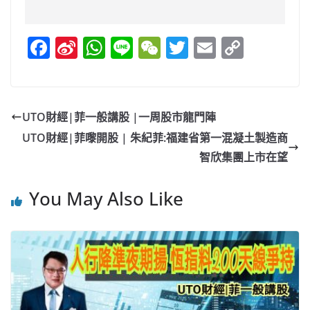
F
Si
W
Li
W
T
E
C
a
n
h
n
e
w
m
o
c
a
at
e
C
itt
ai
p
e
W
s
h
er
l
y
UTO財經|菲一般講股 |一周股市龍門陣
b
ei
A
at
Li
UTO財經|菲嚟開股 | 朱紀菲:福建省第一混凝土製造商
o
b
p
n
智欣集團上市在望
o
o
p
k
You May Also Like
k