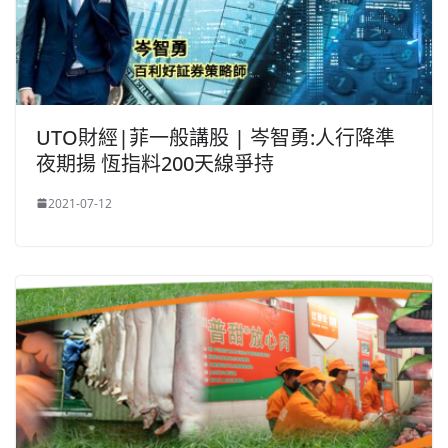
UTO財經|菲一般講股 | 岑智勇:人行降準
夜期揚 恆指料200天線爭持
2021-07-12