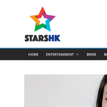
Skip
to
content
HOME
ENTERTAINMENT
BRIDE
B