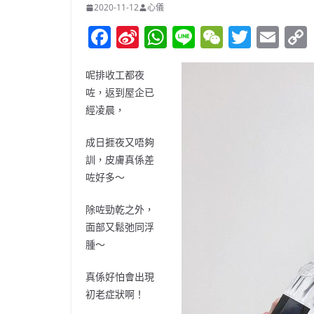
2020-11-12
心儀
F
Si
W
Li
W
T
E
a
n
h
n
e
w
m
c
a
at
e
C
itt
ai
呢排收工都夜
咗，返到屋企已
e
W
s
h
er
l
經凌晨，
b
ei
A
at
o
b
p
成日捱夜又唔夠
訓，皮膚真係差
o
o
p
咗好多～
k
除咗勁乾之外，
面部又鬆弛同浮
腫～
真係好怕會出現
初老症狀啊！