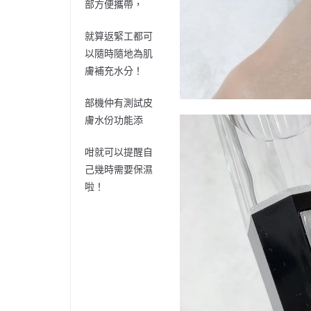
部方便攜帶，
就算返緊工都可
以隨時隨地為肌
膚補充水分！
部機仲有測試皮
膚水份功能添
咁就可以提醒自
己幾時需要保濕
啦！