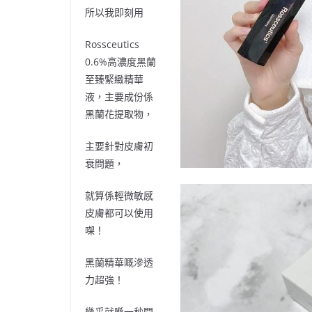
所以我即刻用
Rossceutics
0.6%
高濃度黑蘭
至臻緊緻精華
液，主要成份係
黑蘭花提取物，
主要針對皮膚初
衰問題，
就算係輕微敏感
皮膚都可以使用
㗎！
黑蘭精華嘅滲透
力超強！
幾乎就喺一秒間