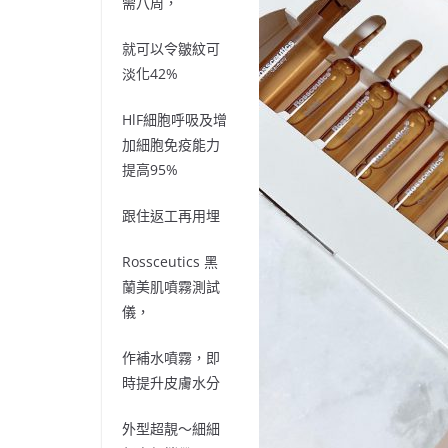
需八周，
就可以令皺紋可
淡化
42%
HlF
細胞呼吸及增
加細胞免疫能力
提高
95%
跟住返工再用埋
Rossceutics
黑
蘭美肌噴霧測試
儀，
作補水噴霧，即
時提升皮膚水分
外型超靚～細細