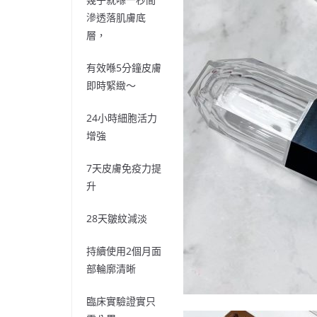
滲透落肌膚底
層，
有效喺
5
分鐘皮膚
即時緊緻～
24
小時細胞活力
增強
7
天皮膚免疫力提
升
28
天皺紋減淡
持續使用
2
個月面
部輪廓清晰
臨床實驗證實只