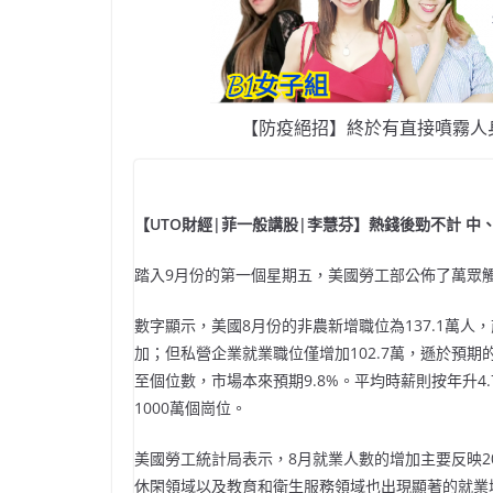
【防疫絕招】終於有直接噴霧人
【UTO財經|菲一般講股|李慧芬】熱錢後勁不計 中
踏入9月份的第一個星期五，美國勞工部公佈了萬眾
數字顯示，美國8月份的非農新增職位為137.1萬人，
加；但私營企業就業職位僅增加102.7萬，遜於預期的1
至個位數，市場本來預期9.8%。平均時薪則按年升4
1000萬個崗位。
美國勞工統計局表示，8月就業人數的增加主要反映2
休閑領域以及教育和衛生服務領域也出現顯著的就業