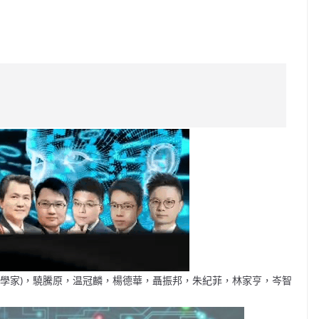
C
o
p
y
Li
n
k
玄學家)，驍騰原，温冠麟，楊德華，聶振邦，朱紀菲，林家亨，岑智