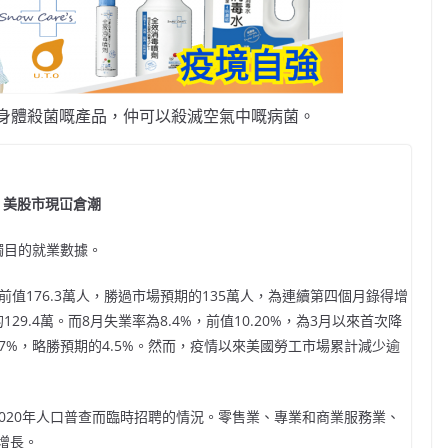
身體殺菌嘅產品，仲可以殺滅空氣中嘅病菌。
、美股市現冚倉潮
觸目的就業數據。
前值176.3萬人，勝過市場預期的135萬人，為連續第四個月錄得增
29.4萬。而8月失業率為8.4%，前值10.20%，為3月以來首次降
.7%，略勝預期的4.5%。然而，疫情以來美國勞工市場累計減少逾
020年人口普查而臨時招聘的情況。零售業、專業和商業服務業、
增長。