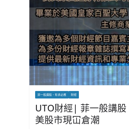
菲一般講股，有求必應
財經
UTO財經| 菲一般講股
美股市現冚倉潮