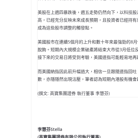
美股在上週四暴跌後，週五走勢仍然向下，以科技股
高，已經充分反映未來成長預期，且投資者已經持有
成為這些股市調整的觸發點。
美國股市在連續5個月的上升和數十年來最強勁的8月
脫鉤。短期內大規模企業破產將結束大市從3月低位
接下來的交易日將受到考驗，美國道指可能輕易地再跌1
而美國納指因此前升幅過大，相信一旦跟隨道指回吐，
數，亦隱隱然出現沽壓，筆者認為短期內港股有機會跌穿
(撰文: 高寶集團證券 執行董事 李慧芬)
李慧芬Stella
(高寶集團證券有限公司執行董事)