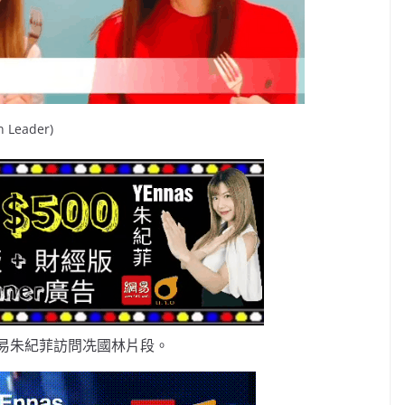
Leader)
易朱紀菲訪問冼國林片段。