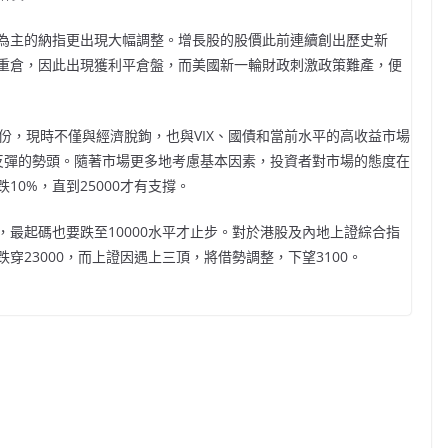
為主的納指更出現大幅調整。增長股的股價此前連續創出歷史新
重倉，因此出現獲利平倉盤，而美國新一輪財政刺激政策難產，便
份，現時不僅與經濟脫鉤，也與VIX、國債和當前水平的高收益市場
反彈的勢頭。隨著市場更多地考慮基本因素，投資者對市場的態度在
0%，直到25000才有支撐。
最起碼也要跌至10000水平才止步。對於港股及內地上證綜合指
23000，而上證因遇上三頂，將借勢調整，下望3100。