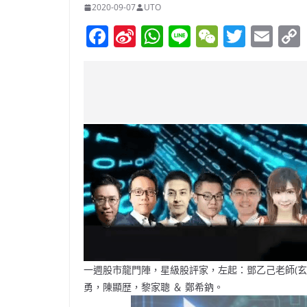
2020-09-07
UTO
F
Si
W
Li
W
T
E
a
n
h
n
e
w
m
c
a
at
e
C
itt
ai
e
W
s
h
er
l
b
ei
A
at
o
b
p
o
o
p
k
一週股市龍門陣，星級股評家，左起：鄧乙己老師(
勇，陳顯歴，黎家聰 ＆ 鄭希鈉。