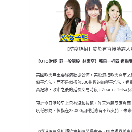
【防疫絕招】終於有直接噴霧人
【UTO財經|菲一般講股|林家亨】蘋果一拆四 道指
美國昨天無重要經濟數據公佈，美股道指昨天開市之
價平均法，而不是似標普500指數的加權平均法，道指以
高紀錄，收市之後的延長交易時段，Zoom，Telsa及柯
預計今日港股早上只有温和拉鋸，昨天港股反應負面
吼低吸納，恆指在25,000点附近應有不錯支持，未來
《香港股票分析師協會永遠榮譽會長、國農證券董事