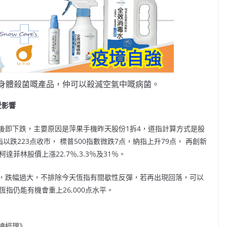
身體殺菌嘅產品，仲可以殺滅空氣中嘅病菌。
受影響
後即下跌，主要原因是萍果手機昨天股份1拆4，道指計算方式是股
跌223点收市， 標普500指數微跌7点，納指上升79点， 再創新
達菲林股價上漲22.7％,3.3％及31％。
，跌幅過大，不排除今天恆指有間歇性反彈，若再出現回落，可以
恆指仍能有機會重上26,000点水平。
總經理》