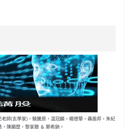
C
o
p
y
Li
n
k
老師(玄學家)，驍騰原，温冠麟，楊德華，聶振邦，朱紀
，陳顯歴，黎家聰 ＆ 鄭希鈉。