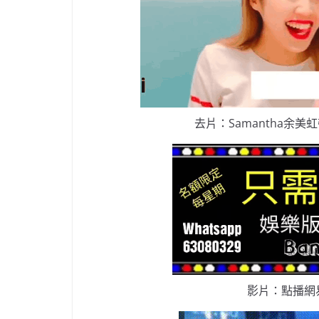
去片：Samantha余美虹帶你
影片：點播網