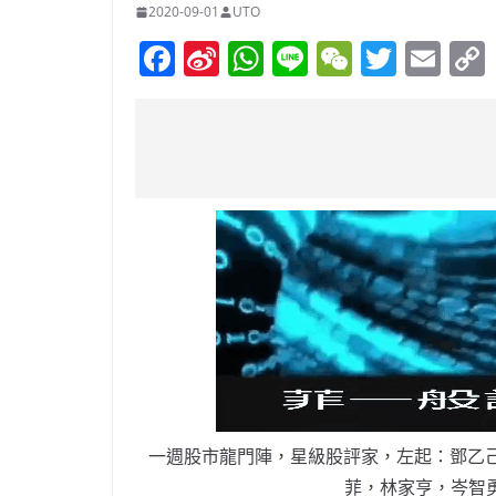
2020-09-01
UTO
F
Si
W
Li
W
T
E
a
n
h
n
e
w
m
c
a
at
e
C
itt
ai
e
W
s
h
er
l
b
ei
A
at
o
b
p
o
o
p
k
一週股市龍門陣，星級股評家，左起：鄧乙己
菲，林家亨，岑智勇