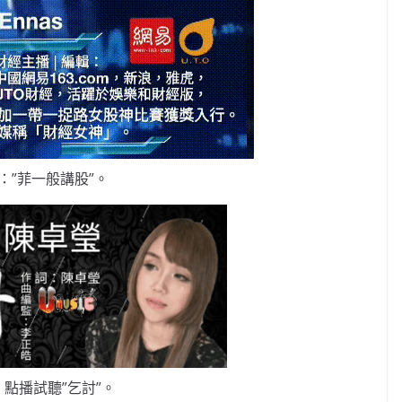
：”菲一般講股”。
點播試聽”乞討”。