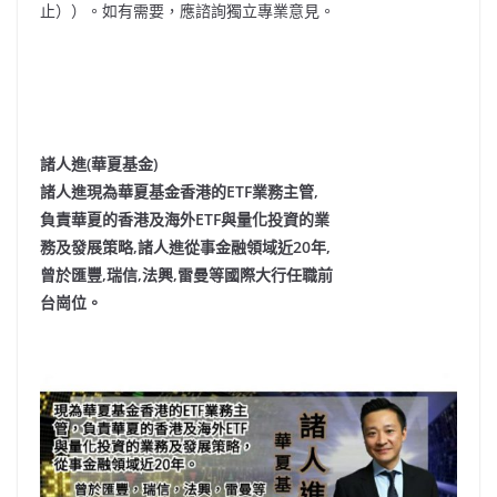
止））。如有需要，應諮詢獨立專業意見。
諸人進(華夏基金)
諸人進現為華夏基金香港的ETF業務主管,
負責華夏的香港及海外ETF與量化投資的業
務及發展策略,諸人進從事金融領域近20年,
曾於匯豐,瑞信,法興,雷曼等國際大行任職前
台崗位。