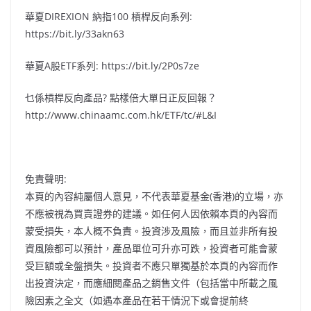
華夏DIREXION 納指100 槓桿反向系列:
https://bit.ly/33akn63
華夏A股ETF系列: https://bit.ly/2P0s7ze
乜係槓桿反向產品? 點樣倍大單日正反回報？
http://www.chinaamc.com.hk/ETF/tc/#L&I
免責聲明:
本頁的內容純屬個人意見，不代表華夏基金(香港)的立場，亦
不應被視為買賣證券的建議。如任何人因依賴本頁的內容而
蒙受損失，本人概不負責。投資涉及風險，而且並非所有投
資風險都可以預計，產品單位可升亦可跌，投資者可能會蒙
受巨額或全盤損失。投資者不應只單獨基於本頁的內容而作
出投資決定，而應細閱產品之銷售文件（包括當中所載之風
險因素之全文（如遇本產品在若干情況下或會提前終