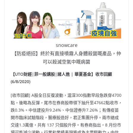
snowcare
【防疫絕招】終於有直接噴霧人身體殺菌嘅產品，仲
可以殺滅空氣中嘅病菌
【UTO財經|菲一般講股|諸人進 | 華夏基金】收市回顧
(6/8/2020)
[收市回顧] A股全日反復波動，滬深300指數早段急跌穿4700
點，後略為反彈，尾市在券商股帶領下抽升至47662點收市，
跌0.3%。中信建投升9.24%、中信證券升7.26%；有傳疫苗
開市臨床試驗階段，醫療股造好，君正集團升停。兩市總成
交達1.3萬億，共有 137 只個股升停。有券商指出，8 月份市
場可能減少波動，行業和業績表現將成為主要驅動力。中信