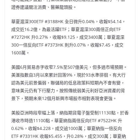
證券建議關注消費、醫藥龍頭股。
華夏滬深300ETF #3188HK 全日微升0.04%，收報$54.14，
成交近16.2億，為最活躍ETF；華夏滬深300兩倍正向ETF
#7272HK 升0.27%，收報$9.125，成交3400萬；華夏滬深
300一倍反向ETF #7373HK 則升0.07%，收報$7.45，成交
1600萬。
美國6月貿易赤字收窄7.5%至507億美元，但多過市場預期。
美滙指數自3月以來累計回落9%，現於93水準徘徊。有大行
認為美元前景偏弱，聯儲局的低息政策料短期內不會有變，
意味美元仍有下行壓力。按照傳統弱美元利好亞洲資產的背
景下，預期未來12個月新興市場股市相對表現會更強。
美股亞洲時段窄幅上落，納指期貨電子盤受制11130點，於香
港收市時造11100點。華夏納指兩倍反向ETF #7522HK 升
0.62%，收報$4.228，成交逾1000萬；華夏納指一倍反向
ETF #7331HK 收報$5.455，升0.28%，成交300萬；華夏納