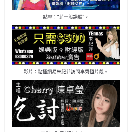
點擊：”菲一般講股”。
影片：點播網易朱紀菲訪問李秀恒片段。