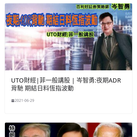
UTO財經|菲一般講股 | 岑智勇:夜期ADR
背馳 期結日料恆指波動
2021-06-29