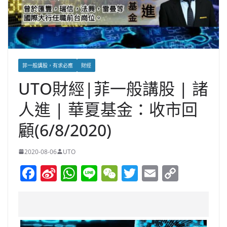
菲一般講股，有求必應
財經
UTO財經|菲一般講股 | 諸
人進 | 華夏基金：收市回
顧(6/8/2020)
2020-08-06
UTO
F
Si
W
Li
W
T
E
C
a
n
h
n
e
w
m
o
c
a
at
e
C
itt
ai
p
e
W
s
h
er
l
y