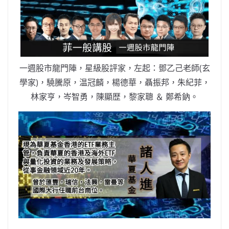
b
ei
A
at
Li
o
b
p
n
o
o
p
k
k
一週股市龍門陣，星級股評家，左起：鄧乙己老師(玄
學家)，驍騰原，温冠麟，楊德華，聶振邦，朱紀菲，
林家亨，岑智勇，陳顯歴，黎家聰 ＆ 鄭希鈉。