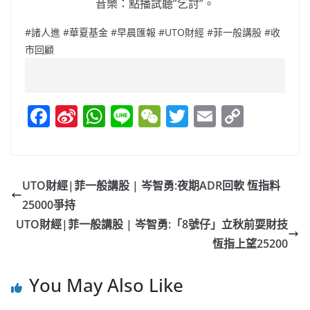
音樂：點播試聽”乞討”。
#諸人進 #華夏基金 #早晨匯報 #UTO財經 #菲一般講股 #收
市回顧
F
Si
W
Li
W
T
E
C
a
n
h
n
e
w
m
o
c
a
at
e
C
itt
ai
p
e
W
s
h
er
l
y
UTO財經|菲一般講股 | 岑智勇:夜期ADR回軟 恆指料
b
ei
A
at
Li
25000爭持
o
b
p
n
UTO財經|菲一般講股 | 岑智勇:「8號仔」立秋前耍財技
o
o
p
k
恆指上望25200
k
You May Also Like