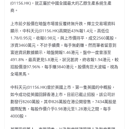
(01156.HK)，就正屬於中國全國最大的乙醇生產系統生產
商。
上市前夕股價在暗盤市場曾反覆終無升跌。輝立交易場資料
顯示，中科天元(01156.HK)高開近43%報1.4元，高低位
1.78/0.95元，收報0.98元，與上市價持平，成交2560萬股，
涉資3460萬元。不計手續費，每手無虧賺。然而筆者留意到
富途資訊數據顯示，暗盤開報1.46港元，盤中一度曾漲至
491.8%，最高更見5.8港元，狀況甚誇，終收報1.94港元，較
招股價漲97.96%，每手賺3840港元。股價有巨大波幅，視為
全場黑馬。
中科天元(01156.HK)曾於英國上市，第一隻英國的中概股，
如今成功從英國回歸香港上市。目前已截止招股，該公司計
劃發行8260萬股，其中826萬股在港公開發售，7434萬股是
國際配售，每股作價介乎0.98港元至1.28港元之間，每手
4000股。