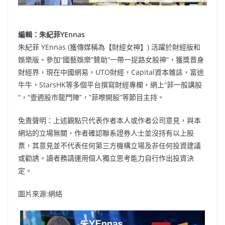
編輯：朱紀菲YEnnas
朱紀菲 YEnnas (獲傳媒稱為【財經女神】) 活躍於財經版和
娛樂版。參加“國藝娛樂”贊助“一帶一捉路女股神”，獲獎晋身
財經界，現在中國網易，UTO財經，Capital資本雜誌，富途
牛牛，StarsHK等多個平台撰寫財經專欄，網上“菲一般講股
“，“壹週股市龍門陣”，”菲嚟開股”等節目主持。
免責聲明：上述觀點只代表作者本人或作者公司意見，與本
網站的立場無關，作者確認聯系證券人士並沒持有以上股
票，其意見並不代表任何第三方機構立場及非任何投資建議
或勸誘。讀者務請運用個人獨立思考能力自行作出投資決
定。
圖片來源:網絡