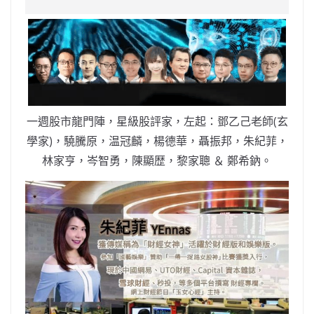
e
W
s
h
er
l
y
b
ei
A
at
Li
o
b
p
n
o
o
p
k
k
一週股市龍門陣，星級股評家，左起：鄧乙己老師(玄
學家)，驍騰原，温冠麟，楊德華，聶振邦，朱紀菲，
林家亨，岑智勇，陳顯歴，黎家聰 ＆ 鄭希鈉。