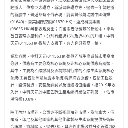
其獨家保薦人—東興證券，以及聯席賬簿管理人及聯席牽頭
經辦人—偉祿亞太證券、新城晉峰證券等，過去一年曾經辦
的新股中，普遍都有不俗表現。前者曾保薦瑞誠中國傳媒
(01640)、益美國際控股(01870.HK)、連成科投集團
(08635.HK)等都表現突出；而後兩者所經辦的新股中，平均
首日表現亦屬利好，分別有超過15%及近40%的升幅。中科
天元(01156.HK)得強力支援下，有力造好看高一線。
業務方面，中科天元(01156.HK)整個乙醇生產系統市場高度
分散，供應商主要分為核心系統及非核心系統供應商兩類。
其中，主要為乙醇燃料及酒精飲料行業的乙醇生產系統核心
系統(主要包括蒸餾及脫水系統)提供綜合服務，包括工程設
計、設備製造、安裝及調試以及後續增值維護。按2019年收
入計，中科天元於中國乙醇生產系統行業位元列第一，佔市
場份額10.8%。
除了內地市場外，公司亦不斷拓展海外市場，為加拿大、俄
羅斯、印尼及其他國家的其他化學製品生產系統提供技術綜
合服務。資料顯示，過去3年，其海外市場收益分別錄得268