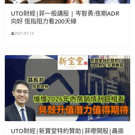
UTO財經|菲一般講股 | 岑智勇:夜期ADR
向好 恆指阻力看200天線
2021-07-13
UTO財經|新寶堂特約贊助|菲嚟開股|聶振