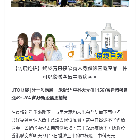
【防疫絕招】終於有直接噴霧人身體殺菌嘅產品，仲
可以殺滅空氣中嘅病菌。
UTO財經|菲一般講股 | 朱紀菲:
中科天元(01156)富途暗盤曾
漲491.8%
熱炒新股黑馬加鞭
在疫情的重重來襲下，市民大眾均未能完全防備下而中招，
只好靠著重個人衛生意識去減低風險，當中自然少不了酒精
消毒—乙醇的需求史無前例激增。其中受惠疫情下，快將於
香港聯交所明天7月15日掛牌上市的中概股—中科天元