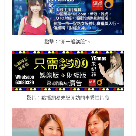
點擊：”菲一般講股”。
影片：點播網易朱紀菲訪問李秀恒片段