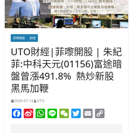
菲嚟開股
財經
UTO財經|菲嚟開股 | 朱紀
菲:中科天元(01156)富途暗
盤曾漲491.8% 熱炒新股
黑馬加鞭
2020-07-14
UTO
F
Si
W
Li
W
T
E
C
a
n
h
n
e
w
m
o
c
a
at
e
C
itt
ai
p