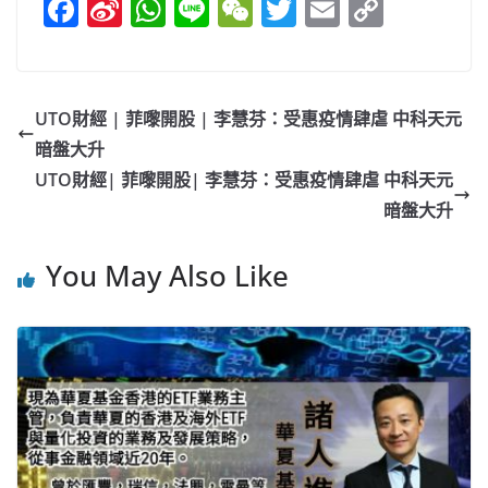
F
Si
W
Li
W
T
E
C
a
n
h
n
e
w
m
o
c
a
at
e
C
itt
ai
p
e
W
s
h
er
l
y
UTO財經 | 菲嚟開股 | 李慧芬：受惠疫情肆虐 中科天元
b
ei
A
at
Li
暗盤大升
o
b
p
n
UTO財經| 菲嚟開股| 李慧芬：受惠疫情肆虐 中科天元
o
o
p
k
暗盤大升
k
You May Also Like