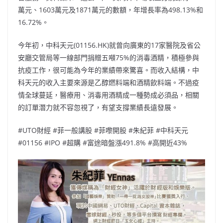
萬元、1603萬元及1871萬元的數額，年增長率為498.13%和
16.72%。
今年初，中科天元(01156.HK)就曾向廣東的17家醫院及省公
安廳交管局等一線部門捐贈五噸75%的消毒酒精，積極參與
抗疫工作，很可能為今年的業績帶來驚喜。而收入結構，中
科天元的收入主要來源是乙醇燃料端和酒精飲料端。不過疫
情全球蔓延，醫療用、消毒用酒精成一種勢成必須品，相關
的訂單潛力就不容忽視了，有望支撐業績長遠發展。
#UTO財經 #菲一般講股 #菲嚟開股 #朱紀菲 #中科天元
#01156 #IPO #超購 #富途暗盤漲491.8% #高開近43%