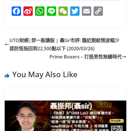
F
Si
W
Li
W
T
E
C
a
n
h
n
e
w
m
o
c
a
at
e
C
itt
ai
p
e
W
s
h
er
l
y
UTO財經|菲一般講股 | 聶Sir市評: 臨近期結預波幅少
b
ei
A
at
Li
提防恆指回到22,500點以下 (2020/03/26)
o
b
p
n
Prime Boxers – 打造男性無縫時代
o
o
p
k
You May Also Like
k