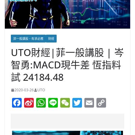
菲一般講股，有求必應
財經
UTO財經|菲一般講股 | 岑
智勇:MACD現牛差 恆指料
試 24184.48
2020-03-26
UTO
F
Si
W
Li
W
T
E
C
a
n
h
n
e
w
m
o
c
a
at
e
C
itt
ai
p
e
W
s
h
er
l
y