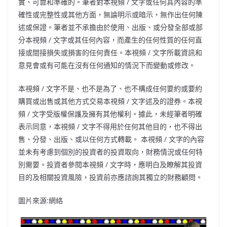
實、可靠和準確的。筆者對本視頻
/
文字或任何其內容的準
確性或完整性或其他方面，無論明示或暗示，無作出任何陳
述或保證。筆者並不承擔由於使用、出版、或分發全部或部
分本視頻
/
文字或其任何內容，而產生的任何性質的任何直
接或間接損失或損害的任何責任。本視頻
/
文字所載資訊和
意見會或有可能在沒有任何通知的情況下而變動或修改。
本視頻
/
文字不是、也不是為了、也不構成任何要約或要約
購買或出售或其他方式交易本視頻
/
文字述及的證券。本視
頻
/
文字受版權保護及擁有其他權利。據此，未經筆者明確
表示同意，本視頻
/
文字不得用於任何其他目的，也不得出
售、分發、出版、或以任何方式轉載。 本視頻
/
文字的內容
並未有考慮到個別的投資者的投資取向，財務情況或任何特
別需要。投資者參閱本視頻
/
文字時，應明白及瞭解其投資
目的及相關投資風險，投資前亦應諮詢其獨立的財務顧問。
圖片來源:網絡