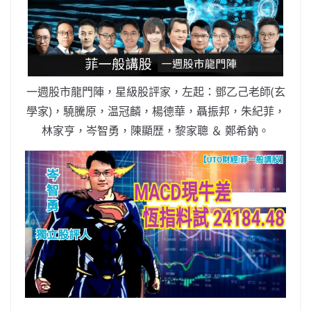
b
ei
A
at
Li
o
b
p
n
o
o
p
k
k
一週股市龍門陣，星級股評家，左起：鄧乙己老師(玄
學家)，驍騰原，温冠麟，楊德華，聶振邦，朱紀菲，
林家亨，岑智勇，陳顯歴，黎家聰 ＆ 鄭希鈉。