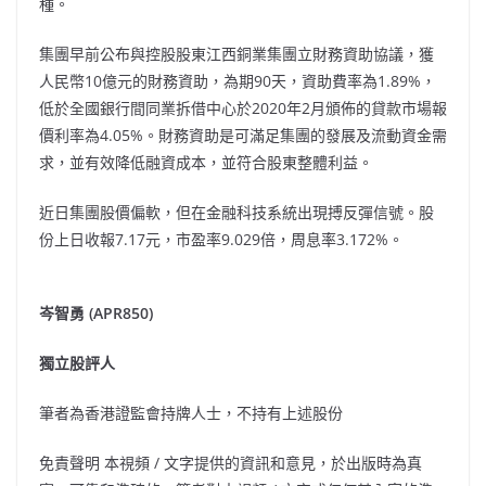
種。
集團早前公布與控股股東江西銅業集團立財務資助協議，獲
人民幣10億元的財務資助，為期90天，資助費率為1.89%，
低於全國銀行間同業拆借中心於2020年2月頒佈的貸款市場報
價利率為4.05%。財務資助是可滿足集團的發展及流動資金需
求，並有效降低融資成本，並符合股東整體利益。
近日集團股價偏軟，但在金融科技系統出現搏反彈信號。股
份上日收報7.17元，市盈率9.029倍，周息率3.172%。
岑智勇
(APR850)
獨立股評人
筆者為香港證監會持牌人士，不持有上述股份
免責聲明 本視頻
/
文字提供的資訊和意見，於出版時為真