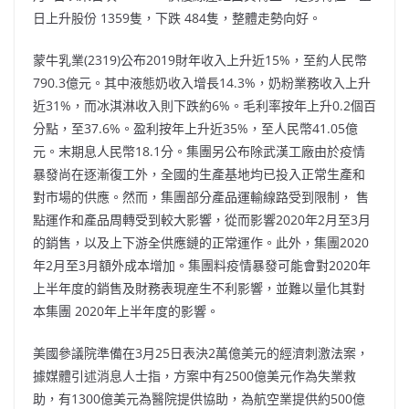
日上升股份 1359隻，下跌 484隻，整體走勢向好。
蒙牛乳業(2319)公布2019財年收入上升近15%，至約人民幣
790.3億元。其中液態奶收入增長14.3%，奶粉業務收入上升
近31%，而冰淇淋收入則下跌約6%。毛利率按年上升0.2個百
分點，至37.6%。盈利按年上升近35%，至人民幣41.05億
元。末期息人民幣18.1分。集團另公布除武漢工廠由於疫情
暴發尚在逐漸復工外，全國的生產基地均已投入正常生產和
對市場的供應。然而，集團部分產品運輸線路受到限制， 售
點運作和產品周轉受到較大影響，從而影響2020年2月至3月
的銷售，以及上下游全供應鏈的正常運作。此外，集團2020
年2月至3月額外成本增加。集團料疫情暴發可能會對2020年
上半年度的銷售及財務表現産生不利影響，並難以量化其對
本集團 2020年上半年度的影響。
美國參議院準備在3月25日表決2萬億美元的經濟刺激法案，
據媒體引述消息人士指，方案中有2500億美元作為失業救
助，有1300億美元為醫院提供協助，為航空業提供約500億