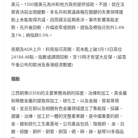
美元，1500億美元為州和地方政府提供協助。不過，就在法
案表決前出現變數，多名共和黨議員稱在關鍵的失業保障援
助上未能取得共識，因而揚言延期表決。事件影響美股走
勢，先升後回軟，升幅收窄或倒跌。道指及標指分別升2.4%
及1%；納指跌0.5%。
夜期及ADR上升，料恆指可高開，若未能上破3月13日高位
24184.48點，指數或調頭回軟，至15時才有望大反彈。(留意
午後公布的歐洲及香港經濟數據)
個股
江西銅業(0358)的主要業務為銅的採選、冶煉和加工，貴金屬
和稀散金屬的提取與加工，硫化工，以及金融、貿易等領
域，並且在銅以及相關有色金屬領域建立了集勘探、採礦、
選礦、冶煉、加工於一體的完整產業鏈，是中國重要的銅、
金、銀和硫化工生產基地。公司產品包括：陰極銅、.金、白
銀、硫酸、銅杆、銅管、銅箔、硒、碲、錸、鉍等50多個品