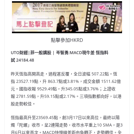
點擊參加HKRD
UTO財經|菲一般講股 | 岑智勇:MACD現牛差 恆指料
試 24184.48
昨天恆指高開高走，過程甚反覆，全日波幅 507.22點。恆
指 23527.19點，升 863.7點或3.81%，成交金額 1511.62億
元。國指收報 9529.49點，升345.05點或3.76%；上證收
報 2781.59點，升59.15點或2.17%。三項指數都向好，以港
股走勢較佳。
恆指最高升至23569.45點，創3月17日以來高位，最終以陽
燭「陀螺」收市，呈2連陽走勢，收市水平重上10 SMA，是3
月6日以來首次。MACD快慢線差距由負轉正，走勢轉佳。全