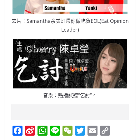
去片：Samantha余美虹帶你做吃貨EOL(Eat Opinion
Leader)
音樂：點播試聽”乞討”。
F
Si
W
Li
W
T
E
C