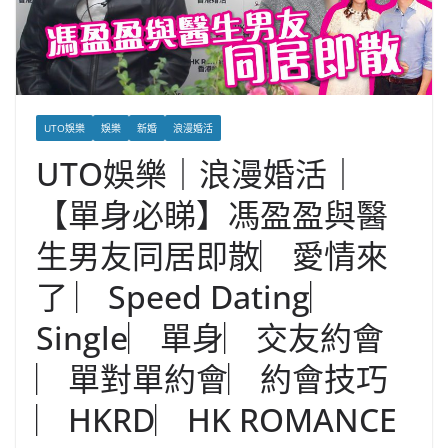
UTO娛樂
娛樂
新婚
浪漫婚活
UTO娛樂｜浪漫婚活｜
【單身必睇】馮盈盈與醫
生男友同居即散︳愛情來
了 ︳Speed Dating︳
Single︳單身︳交友約會
︳單對單約會︳約會技巧
︳HKRD︳HK ROMANCE