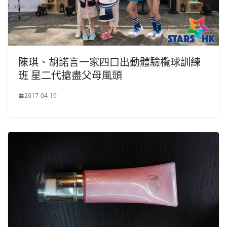
陳琪、胡諾言一家四口出動體驗欖球訓練
班 星二代搶盡父母風頭
2017-04-19