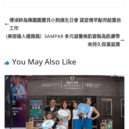
a
n
h
n
e
w
m
o
c
a
at
e
C
itt
ai
p
e
W
s
h
er
l
y
傅淖鈴為陳圓圓寶貝小狗搞生日會 望疫情早點完結重拾
b
ei
A
at
Li
工作
o
b
p
n
(美容達人楊佩佩）SAMPAR 多元滋養美肌套裝為肌膚帶
o
o
p
k
來持久保濕滋潤
k
You May Also Like