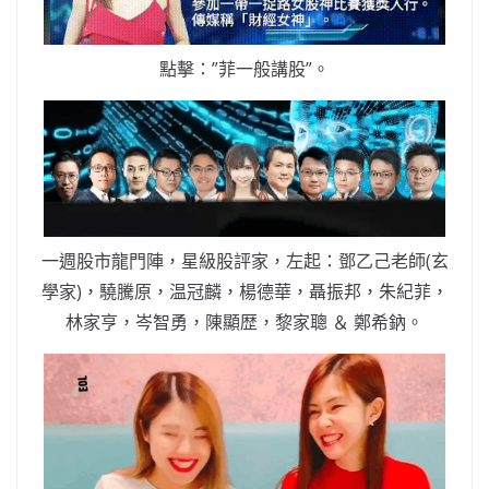
點擊：”菲一般講股”。
一週股市龍門陣，星級股評家，左起：鄧乙己老師(玄
學家)，驍騰原，温冠麟，楊德華，聶振邦，朱紀菲，
林家亨，岑智勇，陳顯歴，黎家聰 ＆ 鄭希鈉。