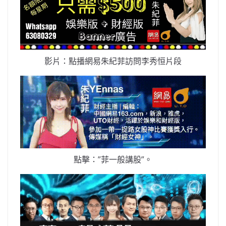
影片：點播網易朱紀菲訪問李秀恒片段
點擊：”菲一般講股”。