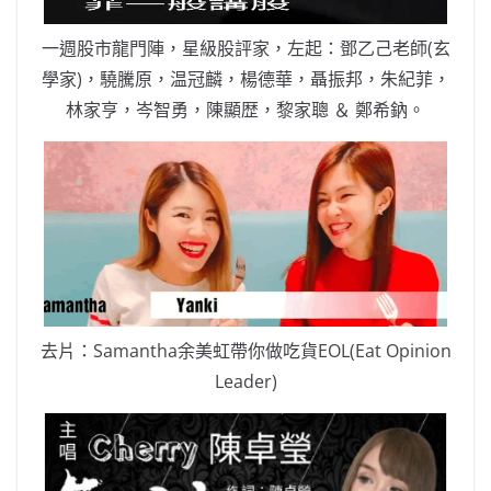
一週股市龍門陣，星級股評家，左起：鄧乙己老師(玄
學家)，驍騰原，温冠麟，楊德華，聶振邦，朱紀菲，
林家亨，岑智勇，陳顯歴，黎家聰 ＆ 鄭希鈉。
去片：Samantha余美虹帶你做吃貨EOL(Eat Opinion
Leader)