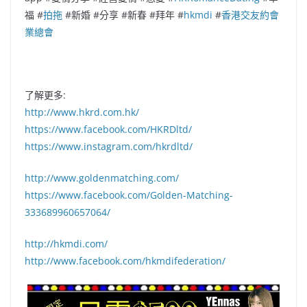
福 #
拍拖
#新婚 #分享 #新春 #拜年 #
hkmdi
#
香港交友約會
業總會
了解更多:
http://www.hkrd.com.hk/
https://www.facebook.com/HKRDltd/
https://www.instagram.com/hkrdltd/
http://www.goldenmatching.com/
https://www.facebook.com/Golden-Matching-
333689960657064/
http://hkmdi.com/
http://www.facebook.com/hkmdifederation/