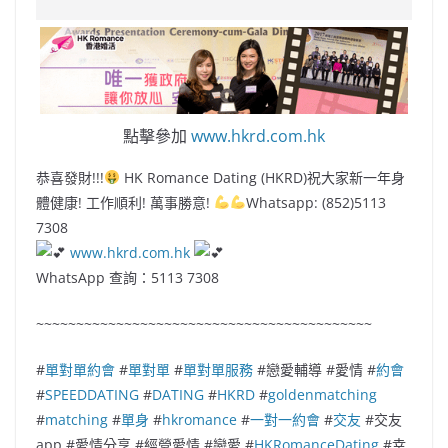
e
W
s
h
er
l
y
b
ei
A
at
Li
o
b
p
n
o
o
p
k
點擊參加
www.hkrd.com.hk
k
恭喜發財!!!
HK Romance Dating (HKRD)祝大家新一年身
體健康! 工作順利! 萬事勝意!
Whatsapp: (852)5113
7308
www.hkrd.com.hk
WhatsApp 查詢：5113 7308
~~~~~~~~~~~~~~~~~~~~~~~~~~~~~~~~~~~~~~~~~~
#
單對單約會
#
單對單
#
單對單服務
#戀愛輔導 #愛情 #
約會
#
SPEEDDATING
#
DATING
#
HKRD
#
goldenmatching
#
matching
#
單身
#
hkromanc
e
#
一對一約會
#
交友
#交友
app #愛情分享 #經營愛情 #戀愛 #
HKRomanceDating
#幸