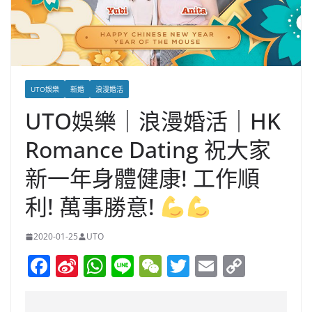
UTO娛樂
新婚
浪漫婚活
UTO娛樂｜浪漫婚活｜HK
Romance Dating 祝大家
新一年身體健康! 工作順
利! 萬事勝意!
2020-01-25
UTO
F
Si
W
Li
W
T
E
C
a
n
h
n
e
w
m
o
c
a
at
e
C
itt
ai
p