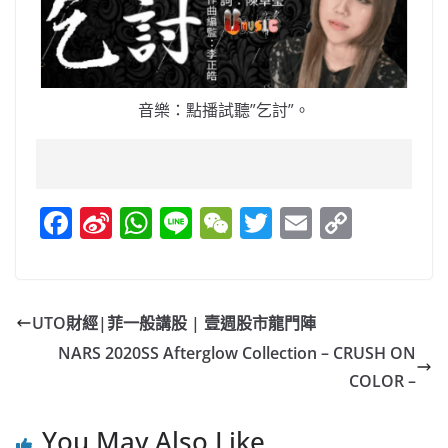
音樂：點播試聽”乞討”。
F
Si
W
Li
W
T
E
C
a
n
h
n
e
w
m
o
c
a
at
e
C
itt
ai
p
e
W
s
h
er
l
y
UTO財經|菲一般講股 | 壹週股市龍門陣
b
ei
A
at
Li
NARS 2020SS Afterglow Collection – CRUSH ON
o
b
p
n
COLOR –
o
o
p
k
You May Also Like
k