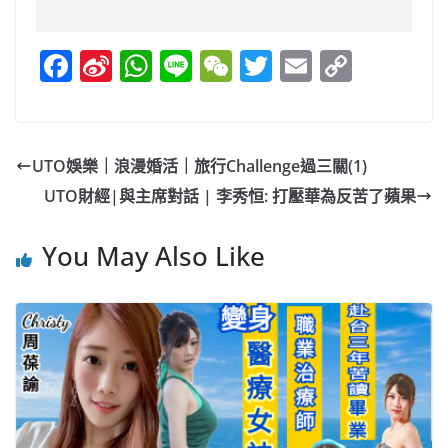
F
Si
W
Li
W
T
E
C
a
n
h
n
e
w
m
o
c
a
at
e
C
itt
ai
p
e
W
s
h
er
l
y
UTO娛樂｜浪漫婚活｜旅行Challenge過三關(1)
b
ei
A
at
Li
UTO財經|與主席對話 | 李秀恒: 打壓華為反苦了蘋果
o
b
p
n
o
o
p
k
You May Also Like
k