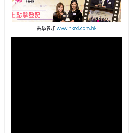
b
ei
A
at
Li
o
b
p
n
o
o
p
k
點擊參加
www.hkrd.com.hk
k