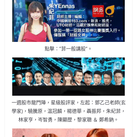
點擊：”菲一般講股”。
一週股市龍門陣，星級股評家，左起：鄧乙己老師(玄
學家)，驍騰原，温冠麟，楊德華，聶振邦，朱紀菲，
林家亨，岑智勇，陳顯歴，黎家聰 ＆ 鄭希鈉。