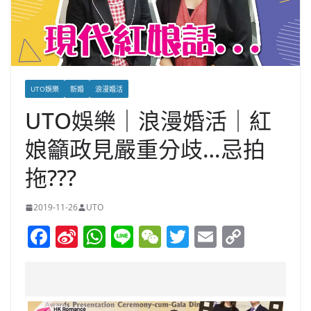
UTO娛樂
新婚
浪漫婚活
UTO娛樂｜浪漫婚活｜紅
娘籲政見嚴重分歧…忌拍
拖???
2019-11-26
UTO
F
Si
W
Li
W
T
E
C
a
n
h
n
e
w
m
o
c
a
at
e
C
itt
ai
p
e
W
s
h
er
l
y