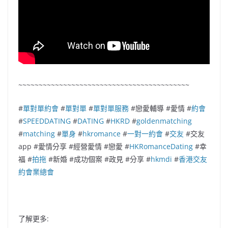
~~~~~~~~~~~~~~~~~~~~~~~~~~~~~~~~~~~~~~~~~~
#
單對單約會
#
單對單
#
單對單服務
#戀愛輔導 #愛情 #
約會
#
SPEEDDATING
#
DATING
#
HKRD
#
goldenmatching
#
matching
#
單身
#
hkromance
#
一對一約會
#
交友
#交友
app #愛情分享 #經營愛情 #戀愛 #
HKRomanceDating
#幸
福 #
拍拖
#新婚 #成功個案 #政見 #分享 #
hkmdi
#
香港交友
約會業總會
了解更多: