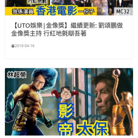
【UTO娛樂|金像獎】繼續更新: 劉頌鵬做
金像獎主持 行紅地氈瞓吾著
2019-04-16