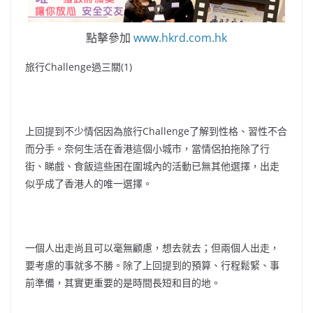
o
b
p
n
o
o
p
k
點擊參加
www.hkrd.com.hk
k
旅行Challenge過三關(1)
上回提到不少情侶因為旅行Challenge了解到性格、習性不合
而分手。奈何生活在香港這個小城市，當情侶拍拖除了行
街、睇戲、食飯這些困在圍城內的活動已無其他選擇，出走
似乎成了香港人的唯一選擇。
一個人出走尚且可以毫無顧慮，想去就去；但兩個人出走，
要考慮的事就多不勝。除了上回提到的預算、行程鬆緊、事
前準備，其實更重要的是時間長短和目的地。