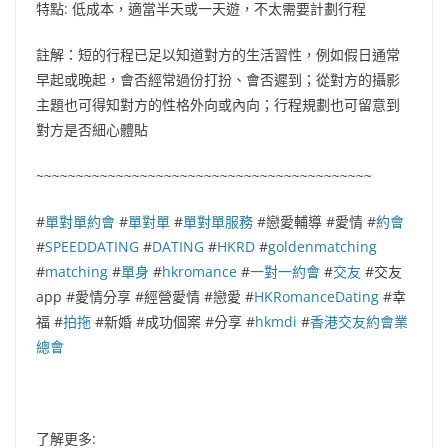
特點: 低成本，適當半天或一天遊，不太需要計劃行程
註解：短的行程已足以知道對方的生活習性，例如假日通常
早起或晚起，會否經常過份打扮、會否遲到；從對方的攝影
主題也可得知對方的性格外向或內向；行程規劃也可留意到
對方是否細心體貼
~~~~~~~~~~~~~~~~~~~~~~~~~~~~~~~~~~~~~~~~~~
#
單對單約會
#
單對單
#
單對單服務
#戀愛輔導 #愛情 #
約會
#
SPEEDDATING
#
DATING
#
HKRD
#
goldenmatching
#
matching
#
單身
#
hkromance
#
一對一約會
#
交友
#交友
app #愛情分享 #經營愛情 #戀愛 #
HKRomanceDating
#幸
福 #
拍拖
#新婚 #成功個案 #分享 #
hkmdi
#
香港交友約會業
總會
了解更多: