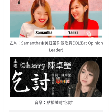
去片：Samantha余美虹帶你做吃貨EOL(Eat Opinion
Leader)
音樂：點播試聽”乞討”。