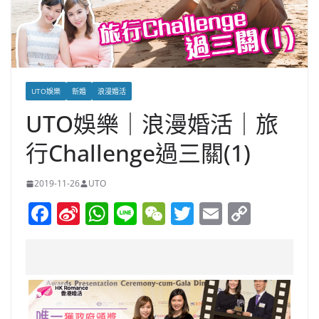
UTO娛樂
新婚
浪漫婚活
UTO娛樂｜浪漫婚活｜旅
行Challenge過三關(1)
2019-11-26
UTO
F
Si
W
Li
W
T
E
C
a
n
h
n
e
w
m
o
c
a
at
e
C
itt
ai
p
e
W
s
h
er
l
y
b
ei
A
at
Li