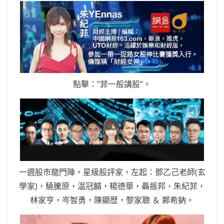
點擊：”菲一般講股”。
一週股市龍門陣，星級股評家，左起：鄧乙己老師(玄
學家)，驍騰原，温冠麟，楊德華，聶振邦，朱紀菲，
林家亨，岑智勇，陳顯歴，黎家聰 ＆ 鄭希鈉。