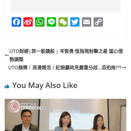
F
Si
W
Li
W
T
E
C
a
n
h
n
e
w
m
o
c
a
at
e
C
itt
ai
p
e
W
s
h
er
l
y
UTO財經|菲一般講股 | 岑智勇:恆指現射擊之星 當心借
b
ei
A
at
Li
勢調整
o
b
p
n
UTO娛樂｜浪漫婚活｜紅娘籲政見嚴重分歧…忌拍拖???
o
o
p
k
You May Also Like
k