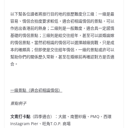
以下幫各位讀者將旅行目的地的旅歷難度分三級：一級是最
容易、情侶合拍度要求較低，適合初相識情侶的景點，可以
作逃出香港前的熱身；二級則是一般難度，適合具一定感情
基礎的情侶景點；三級則是給交往經年，甚至可以談婚論嫁
的情侶景點。當然初相識的情侶可以選擇越級挑戰，只是成
本的確頗高；但即使是交往經年情侶，一級的景點或許可以
幫助你們的關係歷久常新，甚至在婚嫁前再確認對方是否適
合。
一級景點（適合初相識情侶）
景點例子
文青打卡點
（四季適合）：大館、南豐紗廠、PMQ、西環
Instagram Pier、旺角T.O.P. 商場