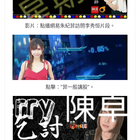
影片：點播網易朱紀菲訪問李秀恒片段。
點擊：”菲一般講股”。