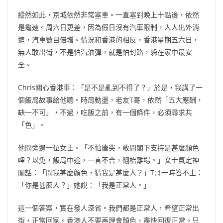
縱然如此，京城依然非常塞車。一直塞到晚上十點後，依然
是龜速。周六日更差，因為假日沒有汽車限制，人人出外消
遣，汽車數目倍增。情況和香港的相反，香港星期五六日，
無人敢出街，不是怕汽油彈，就是怕封路，躲在家中最安
全。
Chris關心香港事：「是不是亂到不得了？」於是，我講了一
個飯局故事給他聽。時局動盪，老友T哥，依然「五大應酬，
缺一不可」，不過，吃飯之前，有一個條件，必須尋求共
「色」。
他問旁邊一位女士。「不怕唐突，敢問閣下支持是甚麼顏色
哩？以免，飯局中途，一言不合，翻枱離場。」女士氣定神
閒話：「問我甚麼顏色，猜我是甚麼人？」T哥一時答不上：
「你是甚麼人？」她說：「我是正常人。」
這一個答案，實在發人深省。我們都是正常人，希望正常出
街，正常回家。香港人不要再理會顏色，盡快回復正常。只