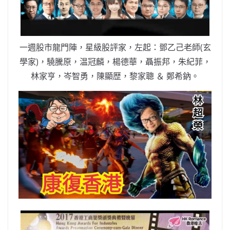
o
b
p
n
o
o
p
k
k
一週股市龍門陣，星級股評家，左起：鄧乙己老師(玄
學家)，驍騰原，温冠麟，楊德華，聶振邦，朱紀菲，
林家亨，岑智勇，陳顯歴，黎家聰 ＆ 鄭希鈉。