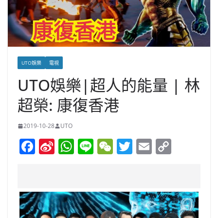
UTO娛樂
電視
UTO娛樂|超人的能量 | 林
超榮: 康復香港
2019-10-28
UTO
F
Si
W
Li
W
T
E
C
a
n
h
n
e
w
m
o
c
a
at
e
C
itt
ai
p
e
W
s
h
er
l
y
b
ei
A
at
Li