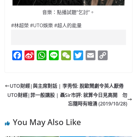
音樂：點播試聽”乞討”。
#林超榮 #UTO娛樂 #超人的能量
F
Si
W
Li
W
T
E
C
a
n
h
n
e
w
m
o
c
a
at
e
C
itt
ai
p
e
W
s
h
er
l
y
UTO財經|與主席對話 | 李秀恒: 脫歐鬧劇令英人厭倦
b
ei
A
at
Li
UTO財經|菲一般講股 | 聶Sir市評: 就算今日見高開 勿
o
b
p
n
忘隨時有暗湧 (2019/10/28)
o
o
p
k
You May Also Like
k