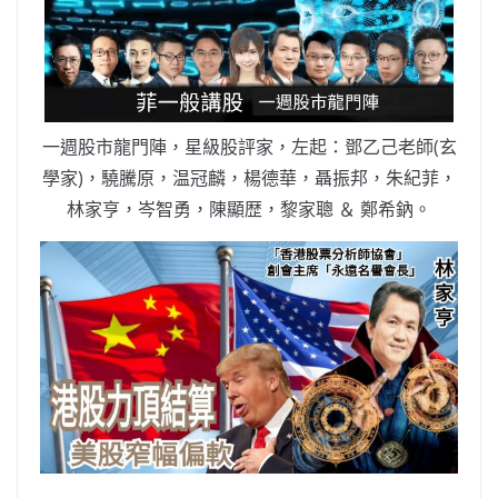
b
ei
A
at
Li
o
b
p
n
o
o
p
k
k
一週股市龍門陣，星級股評家，左起：鄧乙己老師(玄
學家)，驍騰原，温冠麟，楊德華，聶振邦，朱紀菲，
林家亨，岑智勇，陳顯歴，黎家聰 ＆ 鄭希鈉。