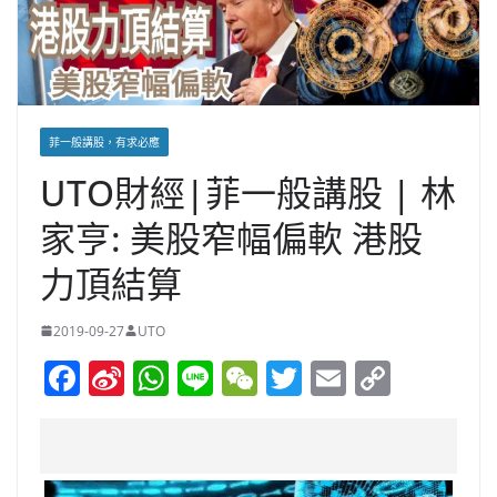
菲一般講股，有求必應
UTO財經|菲一般講股 | 林
家亨: 美股窄幅偏軟 港股
力頂結算
2019-09-27
UTO
F
Si
W
Li
W
T
E
C
a
n
h
n
e
w
m
o
c
a
at
e
C
itt
ai
p
e
W
s
h
er
l
y