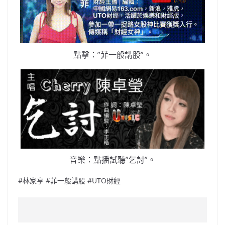
點擊：”菲一般講股”。
音樂：點播試聽”乞討”。
#林家亨 #菲一般講股 #UTO財經