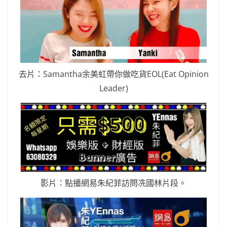
去片：Samantha余美虹帶你做吃貨EOL(Eat Opinion
Leader)
影片：點播網易朱紀菲訪問冼國林片段。