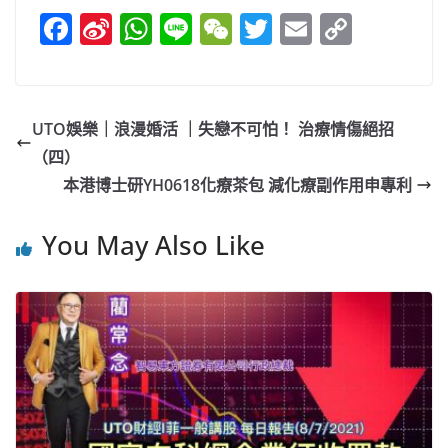
F
Si
W
Li
W
T
E
C
a
n
h
n
e
w
m
o
c
a
at
e
C
itt
ai
p
e
W
s
h
er
l
y
UTO娛樂｜浪漫婚活 ｜失戀不可怕！ 治療情傷絕招
b
ei
A
at
Li
（四）
o
b
p
n
本港博士研YH0618化療茶包 減化療副作用申專利
o
o
p
k
You May Also Like
k