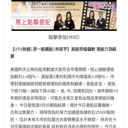
點擊參加HKRD
【UTO財經|菲一般講股|林家亨】美股窄幅偏軟 港股力頂結
算
美國昨天公佈的經濟數據大致符合市場預期，核心通脹價格
指數升2.4個％， 美股第2季的利潤平均增幅係3.8個％。 市
場對美國總統特朗普被彈劾的風險有顧慮，美股走低， 道指
下跌79點，納指下跌46點。 長, 中, 短債有回吐，兩年期和10
年期的債息非常接近，可能在未來又會有出現息率倒掛的機
會。 今日是恆指9月份期指結算，預計今日港股反覆偏軟，
仍有沽售壓力。 現時恆指的保力加通道底線約在25500點附
近， 估計未來大市的拉鋸方向會朝著這水平進發， 除非在十
月份美國和中國的貿易 談判有好消息出現則作例外。 今日友