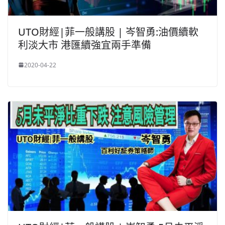
UTO財經|菲一般講股 | 岑智勇:油價續軟
利淡大市 港匯續強宜兩手準備
2020-04-22