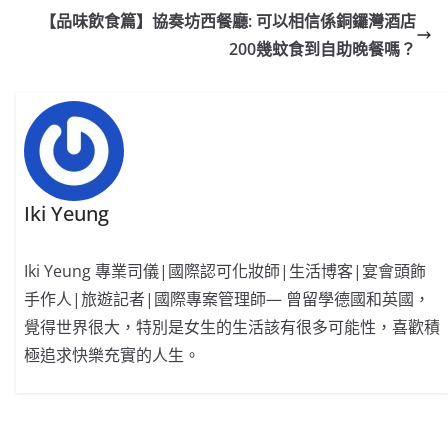
b
ei
A
at
Li
【品味飲食篇】協奏坊西餐廳: 可以相信係銅鑼灣酒店
o
b
p
n
200幾蚊食到自助晚餐嗎？
o
o
p
k
k
Iki Yeung
Iki Yeung 專業司儀|國際認可化妝師|生活博客|宴會頭飾
手作人|旅遊記者|國際專案管理師— 曾留學德國和英國，
覺得世界很大，特別是女生的生活該有很多可能性，喜歡積
極追求快樂充實的人生。