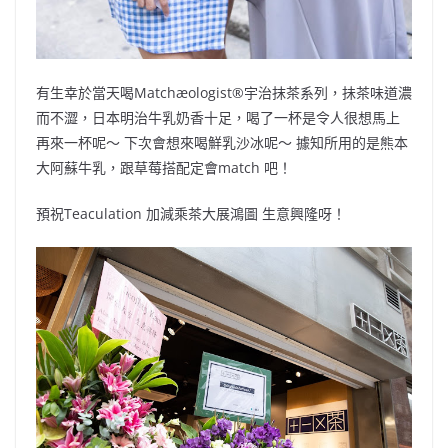
有生幸於當天喝Matchæologist®️宇治抹茶系列，抺茶味道濃
而不澀，日本明治牛乳奶香十足，喝了一杯是令人很想馬上
再來一杯呢～ 下次會想來喝鮮乳沙冰呢～ 據知所用的是熊本
大阿蘇牛乳，跟草莓搭配定會match 吧！
預祝Teaculation 加減乘茶大展鴻圖 生意興隆呀！