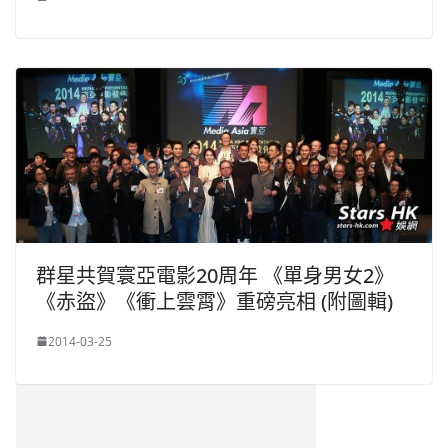
群星共賀寰亞電影20周年 《單身男女2》
《赤盜》《衝上雲霄》重磅亮相 (附圖輯)
2014-03-25