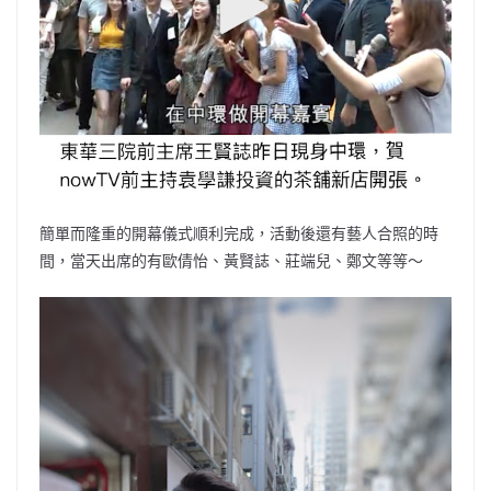
簡單而隆重的開幕儀式順利完成，活動後還有藝人合照的時
間，當天出席的有歐倩怡、黃賢誌、莊端兒、鄭文等等～