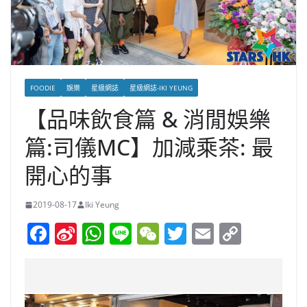
FOODIE
娛樂
星級網誌
星級網誌-IKI YEUNG
【品味飲食篇 & 消閒娛樂
篇:司儀MC】加減乘茶: 最
開心的事
2019-08-17
Iki Yeung
F
Si
W
Li
W
T
E
C
a
n
h
n
e
w
m
o
c
a
at
e
C
itt
ai
p
e
W
s
h
er
l
y