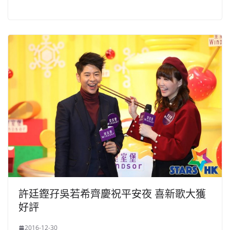
許廷鏗孖吳若希齊慶祝平安夜 喜新歌大獲
好評
2016-12-30