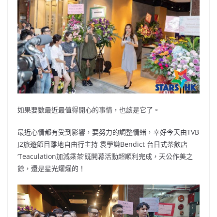
b
ei
A
at
Li
o
b
p
n
o
o
p
k
k
如果要數最近最值得開心的事情，也該是它了。
最近心情都有受到影響，要努力的調整情緒，幸好今天由TVB
J2旅遊節目離地自由行主持 袁學謙Bendict 台日式茶飲店
‘Teaculation加減乘茶’既開幕活動超順利完成，天公作美之
餘，還是星光燿燿的！