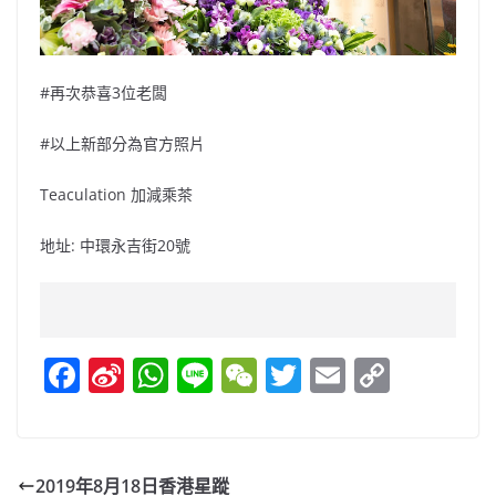
#再次恭喜3位老闆
#以上新部分為官方照片
Teaculation 加減乘茶
地址: 中環永吉街20號
F
Si
W
Li
W
T
E
C
a
n
h
n
e
w
m
o
c
a
at
e
C
itt
ai
p
e
W
s
h
er
l
y
2019年8月18日香港星蹤