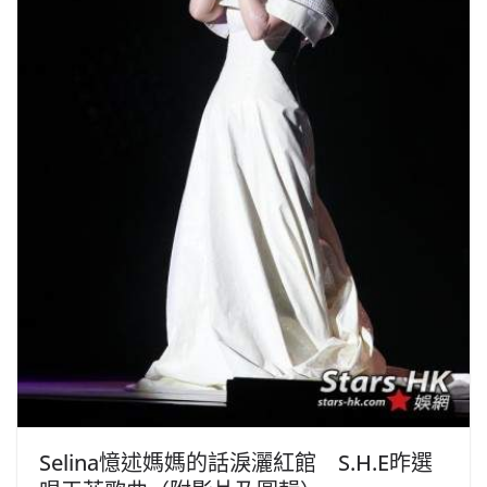
Selina憶述媽媽的話淚灑紅館 S.H.E昨選