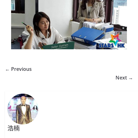
← Previous
Next →
浩楠