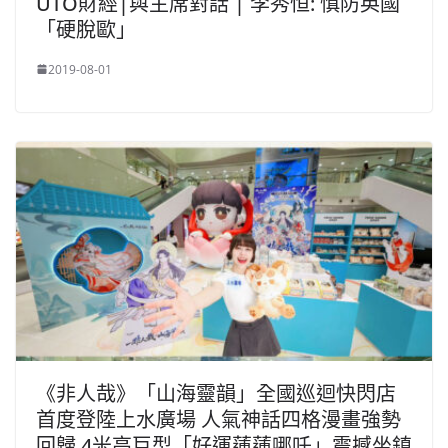
UTO財經|與主席對話 | 李秀恒: 慎防英國
「硬脫歐」
2019-08-01
《非人哉》「山海靈韻」全國巡迴快閃店
首度登陸上水廣場 人氣神話四格漫畫強勢
回歸 4米高巨型「好運蓮蓮哪吒」震撼坐鎮