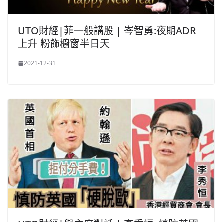
UTO財經|菲一般講股 | 岑智勇:夜期ADR
上升 粉飾櫥窗半日天
2021-12-31