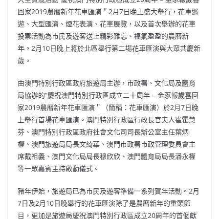
b
ei
A
at
Li
回家2019農曆新年花車匯演＂2月7日晚上盛大舉行，花車巡
o
b
p
n
遊、大型匯演、煙花表演、花車展覽，以及首次舉辦的花車
投票活動為市民及遊客送上精彩難忘、福氣盈盈的農曆新
o
o
p
k
年。2月10日晚上將於北區舉行第二場花車匯演與大眾共慶新
k
歲。
由澳門特別行政區政府旅遊局主辦，市政署、文化局及體育
局協辦的“慶祝澳門特別行政區成立二十周年 – 金豕報歲喜回
家2019農曆新年花車匯演＂（簡稱：花車匯演）於2月7日晚
上舉行首場花車匯演。澳門特別行政區行政長官夫人崔霍慧
芬、澳門特別行政區政府社會文化司司長辦公室主任葉炳
權、澳門旅遊局局長文綺華、澳門市政署市政管理委員會主
席戴祖義、澳門文化局局長穆欣欣、澳門體育局局長潘永權
等一眾嘉賓主持啟動儀式。
豬年伊始，旅遊局已為市民及遊客準備一系列賀年活動。2月
7日及2月10日晚舉行的花車匯演除了是農曆新年的重頭節
目，更加是旅遊局慶祝澳門特別行政區成立20周年的首個獻