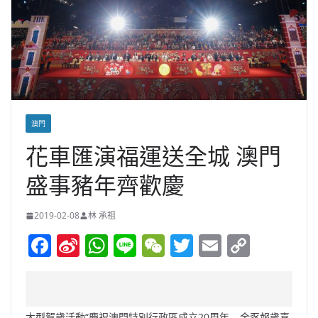
澳門
花車匯演福運送全城 澳門
盛事豬年齊歡慶
2019-02-08
林 承祖
F
Si
W
Li
W
T
E
C
a
n
h
n
e
w
m
o
c
a
at
e
C
itt
ai
p
e
W
s
h
er
l
y
大型賀歲活動“慶祝澳門特別行政區成立20周年 – 金豕報歲喜