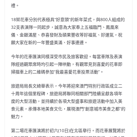
禮。
18架花車分別代表極具“好意頭”的新年菜式，與800人組成的
32支表演隊一同起步，誠意為大家奉上五福臨門、鳳凰來
儀、金銀滿屋、恭喜發財及碩果豐收等好福氣、好運氣，祝
願大家在新的一年豐盛美滿、好事連連。
今年的花車匯演同樣深受市民及旅客歡迎。每當車隊及表演
隊經過觀眾席時均引起一陣哄動，有觀眾見到喜愛的花車即
掃描車上的二維碼參加“我最喜愛花車投票活動”。
旅遊局局長文綺華表示，今年將迎來澳門特別行政區成立二
十周年這個里程碑，旅遊局將聯同相關部門陸續呈獻各項年
度的大型活動，並持續於各項大型盛事和旅遊活動中加入美
食元素，承傳本地美食文化，展現澳門“創意城市美食之都”的
魅力。
第二場花車匯演將於初六(10日)在北區舉行。而花車展覽將於