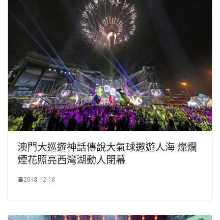
澳門大巡遊神話傳說大氣球遨遊人海 燦爛
煙花照亮西灣湖動人閉幕
2018-12-18