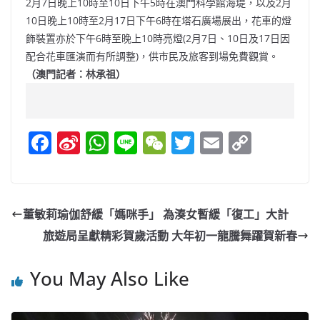
2月7日晚上10時至10日下午5時在澳門科學館海堤，以及2月
10日晚上10時至2月17日下午6時在塔石廣場展出，花車的燈
飾裝置亦於下午6時至晚上10時亮燈(2月7日、10日及17日因
配合花車匯演而有所調整)，供市民及旅客到場免費觀賞。
（澳門記者：林承祖）
F
Si
W
Li
W
T
E
C
a
n
h
n
e
w
m
o
c
a
at
e
C
itt
ai
p
e
W
s
h
er
l
y
董敏莉瑜伽舒緩「媽咪手」 為湊女暫緩「復工」大計
b
ei
A
at
Li
旅遊局呈獻精彩賀歲活動 大年初一龍騰舞躍賀新春
o
b
p
n
o
o
p
k
You May Also Like
k