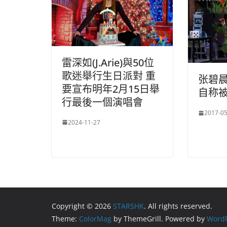
雷深如(J.Arie)與50位
歌迷舉行生日派對 重
张碧
要宣布明年2月15日舉
自称
行最後一個演唱會
2017-05
2024-11-27
Copyright © 2026
STARSHK
. All rights reserved.
Theme:
ColorMag
by ThemeGrill. Powered by
WordP