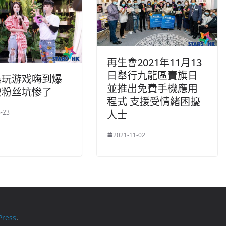
再生會2021年11月13
日舉行九龍區賣旗日
晨玩游戏嗨到爆
並推出免費手機應用
被粉丝坑惨了
程式 支援受情緒困擾
人士
-23
2021-11-02
ress
.