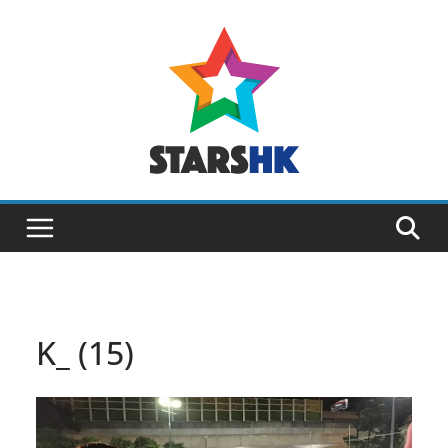
Skip
to
content
K_ (15)