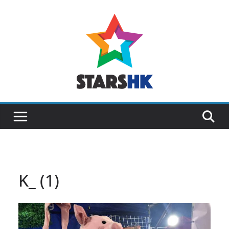
Skip
to
content
K_ (1)