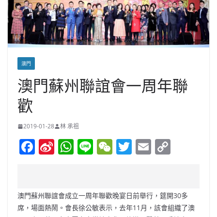
澳門
澳門蘇州聯誼會一周年聯
歡
2019-01-28
林 承祖
F
Si
W
Li
W
T
E
C
a
n
h
n
e
w
m
o
c
a
at
e
C
itt
ai
p
e
W
s
h
er
l
y
澳門蘇州聯誼會成立一周年聯歡晚宴日前舉行，筵開30多
b
ei
A
at
Li
席，場面熱鬧。會長徐公敏表示，去年11月，該會組織了澳