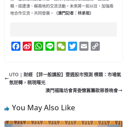
親，搭建澳、蘇兩地的交流活動。未來將一如以往，加強兩
地合作交流，共同發展。
（澳門記者：林承祖）
F
Si
W
Li
W
T
E
C
a
n
h
n
e
w
m
o
c
a
at
e
C
itt
ai
p
e
W
s
h
er
l
y
UTO | 財經 【菲一般講股】壹週股市預測 標題：市場氣
b
ei
A
at
Li
氛逆轉，稍現曙光
o
b
p
n
澳門福隆坊會青委懷舊籌款慈善晚會
o
o
p
k
You May Also Like
k