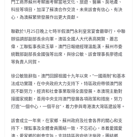
o
b
p
n
門工商界蘇州考察團考察當地文化、旅遊、醫藥、房地產、
科技等項目，加深了蘇澳合作交流。未來該會有信心、有決
o
o
p
k
心，為澳蘇繁榮發展作出更大貢獻。
k
聯歡於1月25日晚上七時半假澳門永利皇宮宴會廳舉行，中聯
辦協調部副部長余向軍，澳區全國人大代表高開賢、蕭志
偉，工聯監事長梁玉華，澳門日報總經理溫能漢，蘇州市委
統戰部副部長金國強等出席，與徐公敏、該會理事長廖德成
等負責人同賀。
徐公敏致辭指，澳門回歸祖國十九年以來，“一國兩制”和基本
法成功實踐，在中央政府大力支持下，特區政府帶領澳門居
民不斷努力，經濟和社會事業取得全面發展。本澳現主動對
接國家規劃，善用中央支持澳門發展各項政策和措施，努力
打造“一個中心，一個平台”，着力參與粵港澳大灣區建設等。
該會成立一年來，在家鄉、蘇州政府及社會各界的關心和支
持下，理監事及全體會員團結一致，不忘初心，本着愛國愛
澳、愛家鄉的創會宗旨，支持特區政府依法施政，團結鄉