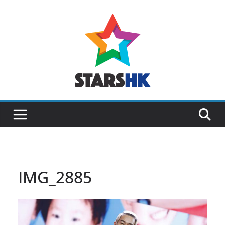
Skip
to
content
IMG_2885