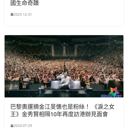
國生命奇蹟
2025-12-31
巴黎奧運摘金江旻憓也是粉絲！ 《淚之女
王》金秀賢相隔10年再度訪港辦見面會
2024-07-29