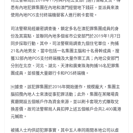
b
ei
A
at
Li
悉有內地犯罪集團在內地和澳門經營地下錢莊，並派員來澳
o
b
p
n
使用內地POS支付終端機替客人進行刷卡套現。
o
o
p
k
司法警察局經嚴密調查後，鎖定多名在澳犯罪集團成員的身
k
份及其窩點，並聯同內地多個省市公安部門於2019年1月7日
同步採取行動，其中，司法警察局調查九個住宅單位，拘捕
21名內地男女，當中包括一名集團主腦和十名骨幹成員，搜
獲32部內地POS支付終端機及大量作案工具；內地公安部門
分別在北京、河北、湖北、天津和廣東珠海拘捕16名犯罪集
團成員，並檢獲大量銀行卡和POS終端機。
￼據查，該犯罪集團於2016年開始運作，規模龐大，集團主
腦招攬內地人士來澳從事犯罪活動；此外，集團在某賭場貴
賓廳開設五個帳戶作為資金來源，並以刷卡套現方式賺取兌
換差價，故司法警察局人員扣押上述五個帳戶合共2,400萬港
元贓款。
被捕人士均供認犯罪事實，其中五人串同兩間本地公司以虛