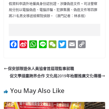
假資料申請外地僱員身份認別證，涉嫌偽造文件。司法警察
局分別以電腦偽造、電腦詐騙、犯罪集團、偽造文件等四罪
將21名男女移送檢察院偵辦。（澳門記者：林承祖）
F
Si
W
Li
W
T
E
C
a
n
h
n
e
w
m
o
c
a
at
e
C
itt
ai
p
e
W
s
h
er
l
y
保安部隊退休人員協會首屆理監事就職
b
ei
A
at
Li
促文學插畫跨界合作 文化局2019年枱曆推廣文化傳播
o
b
p
n
o
o
p
k
You May Also Like
k