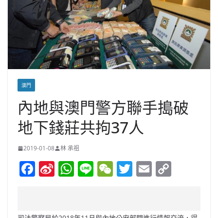
澳門
內地與澳門警方聯手搗破
地下錢莊共拘37人
2019-01-08
林 承祖
F
Si
W
Li
W
T
E
C
a
n
h
n
e
w
m
o
c
a
at
e
C
itt
ai
p
e
W
s
h
er
l
y
司法警察局於2018年11月與內地公安部門進行情報交流，得