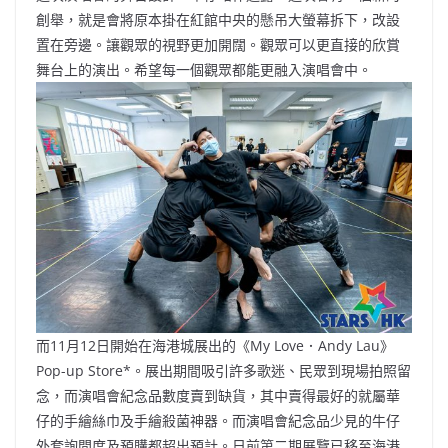
創舉，就是會將原本掛在紅館中央的懸吊大螢幕拆下，改設
置在旁邊。讓觀眾的視野更加開闊。觀眾可以更直接的欣賞
舞台上的演出。希望每一個觀眾都能更融入演唱會中。
而11月12日開始在海港城展出的《My Love．Andy Lau》
Pop-up Store*。展出期間吸引許多歌迷、民眾到現場拍照留
念，而演唱會紀念品數度賣到缺貨，其中賣得最好的就屬華
仔的手繪絲巾及手繪殺菌神器。而演唱會紀念品少見的牛仔
外套詢問度及預購都超出預計。日前第二期展覽已移至海港