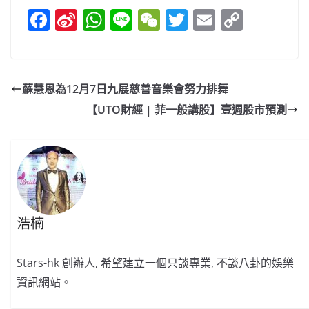
F
Si
W
Li
W
T
E
C
a
n
h
n
e
w
m
o
c
a
at
e
C
itt
ai
p
e
W
s
h
er
l
y
蘇慧恩為12月7日九展慈善音樂會努力排舞
b
ei
A
at
Li
【UTO財經 | 菲一般講股】壹週股市預測
o
b
p
n
o
o
p
k
k
浩楠
Stars-hk 創辦人, 希望建立一個只談專業, 不談八卦的娛樂
資訊網站。