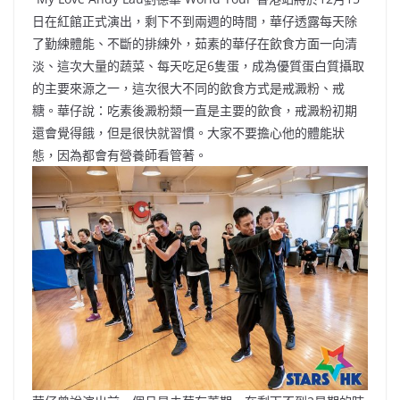
b
ei
A
at
Li
日在紅館正式演出，剩下不到兩週的時間，華仔透露每天除
o
b
p
n
了勤練體能、不斷的排練外，茹素的華仔在飲食方面一向清
淡、這次大量的蔬菜、每天吃足6隻蛋，成為優質蛋白質攝取
o
o
p
k
的主要來源之一，這次很大不同的飲食方式是戒澱粉、戒
k
糖。華仔說：吃素後澱粉類一直是主要的飲食，戒澱粉初期
還會覺得餓，但是很快就習慣。大家不要擔心他的體能狀
態，因為都會有營養師看管著。