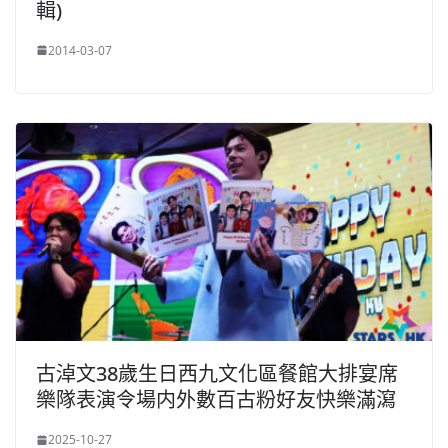
輯)
2014-03-07
古淖文38歲生日西九文化區餐館大排宴席
樂隊表演令場内外數百古粉好友快樂滿瀉
2025-10-27