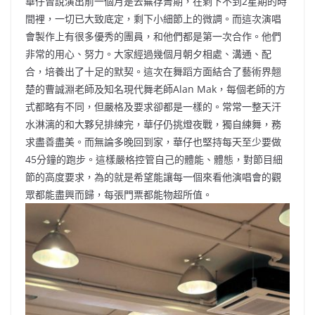
華仔曾說演出前一個月是去蕪存菁期，在剩下不到2星期的時
間裡，一切已大致底定，剩下小細節上的微調。而這次演唱
會製作上有很多優秀的團員，和他們都是第一次合作。他們
非常的用心、努力。大家經過幾個月朝夕相處、溝通、配
合，培養出了十足的默契。這次在舞蹈方面結合了藝術界翹
楚的曹誠淵老師及知名現代舞老師Alan Mak，每個老師的方
式都略有不同，但嚴格及要求卻都是一樣的。常常一整天汗
水淋漓的和大夥兒排練完，華仔仍挑燈夜戰，獨自練舞，務
求盡善盡美。而無論多晚回到家，華仔也堅持每天至少要做
45分鐘的跑步。這樣嚴格控管自己的體能、體態，對節目細
節的高度要求，為的就是希望能讓每一個來看他演唱會的觀
眾都能盡興而歸，每張門票都能物超所值。