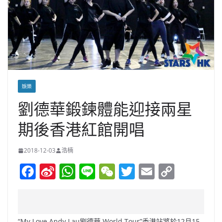
娛樂
劉德華鍛鍊體能迎接兩星
期後香港紅館開唱
2018-12-03
浩楠
F
Si
W
Li
W
T
E
C
a
n
h
n
e
w
m
o
c
a
at
e
C
itt
ai
p
e
W
s
h
er
l
y
“My Love Andy Lau劉德華 World Tour”香港站將於12月15