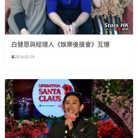
白健恩與經理人《娛樂後援會》互爆
2014-02-19