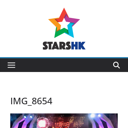
Skip
to
content
IMG_8654