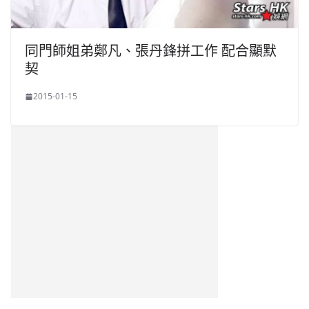
同門師姐弟鄭凡、張丹鋒拼工作 配合顯默
契
2015-01-15