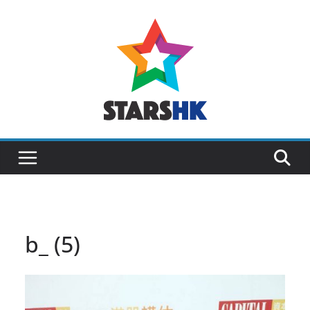
Skip
to
content
b_ (5)