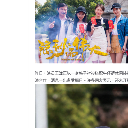
昨日，演员王泷正以一身格子衬衫搭配牛仔裤休闲装
演合作，消息一出备受瞩目。许多网友表示，还未开