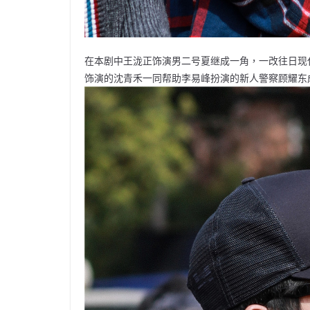
在本剧中王泷正饰演男二号夏继成一角，一改往日现
饰演的沈青禾一同帮助李易峰扮演的新人警察顾耀东