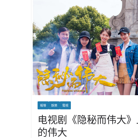
報導
娛樂
電視
电视剧《隐秘而伟大》
的伟大