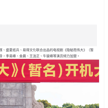
C
o
p
y
Li
媒、盛夏纸兵、易得文化联合出品的电视剧《隐秘而伟大》（暂
n
导，李易峰、金晨、王泷正、牛骏峰等演员倾力加盟。
k