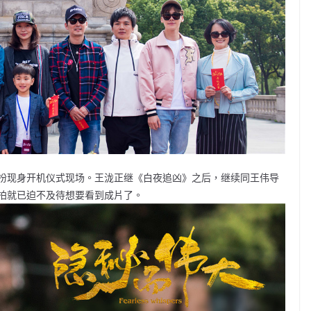
扮现身开机仪式现场。王泷正继《白夜追凶》之后，继续同王伟导
拍就已迫不及待想要看到成片了。