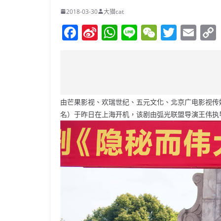
2018-03-30
大猫cat
F
Si
W
Li
W
T
E
a
n
h
n
e
w
m
c
a
at
e
C
itt
ai
e
W
s
h
er
l
b
ei
A
at
由芒果影视、欢瑞世纪、五元文化、北京广电影视传
o
b
p
名）于昨日在上海开机，该剧由弧光联盟导演王伟执
o
o
p
k