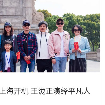
上海开机 王泷正演绎平凡人