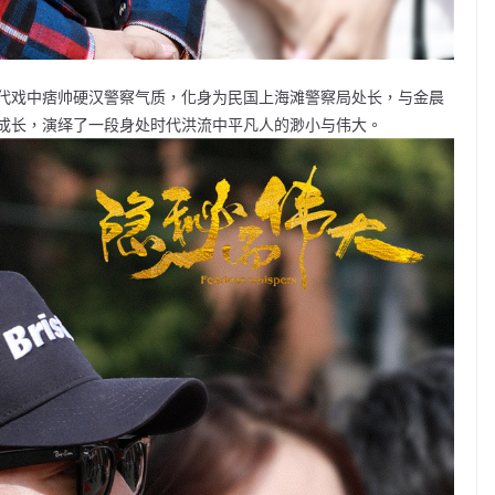
代戏中痞帅硬汉警察气质，化身为民国上海滩警察局处长，与金晨
成长，演绎了一段身处时代洪流中平凡人的渺小与伟大。