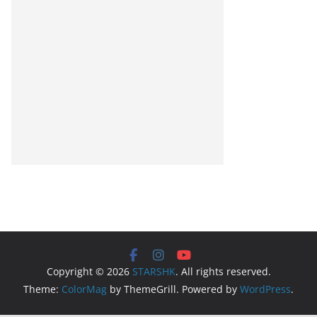
Copyright © 2026
STARSHK
. All rights reserved.
Theme:
ColorMag
by ThemeGrill. Powered by
WordPress
.