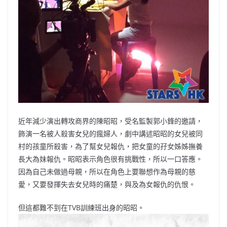
近年減少演出轉攻商界的陳昭昭，受名監製郭小鋒的邀請，
飾演一名被人殺害女兒的瘋婦人，劇中講述昭昭的女兒被同
村的孩童所殺害，為了幫女兒報仇，把女童的孖女姊姊撫養
長大為妹報仇。昭昭表示角色很有挑戰性，所以一口答應。
因為自己未做過母親，所以在角色上要聯想作為母親的慈
愛，又要發揮失去女兒時的痛楚，與及為女報仇的仇恨。
但這都難不到在TVB訓練班出身的昭昭。