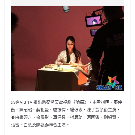
e
W
s
h
er
l
y
b
ei
A
at
Li
o
b
p
n
o
o
p
k
k
99台Viu TV 推出懸疑驚栗電視劇《詭探》，由尹揚明、邵仲
衡、陳昭昭、蔣祖曼、駱振偉、楊偲泳、陳子豐領銜主演，
並由趙碩之、余曉彤、車保羅、楊思琦、河國榮、劉錫賢、
張雷、白彪及陳觀泰聯合主演。