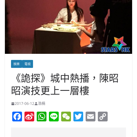
娛樂
電視
《詭探》城中熱播，陳昭
昭演技更上一層樓
2017-06-12
浩楠
F
Si
W
Li
W
T
E
C
a
n
h
n
e
w
m
o
c
a
at
e
C
itt
ai
p