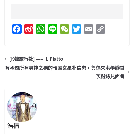
F
Si
W
Li
W
T
E
C
a
n
h
n
e
w
m
o
c
a
at
e
C
itt
ai
p
e
W
s
h
er
l
y
[K韓旅行社] —– IL Piatto
b
ei
A
at
Li
有承包所有男神之稱的韓國女星朴信惠，負傷來港舉辦首
o
b
p
n
次粉絲見面會
o
o
p
k
k
浩楠