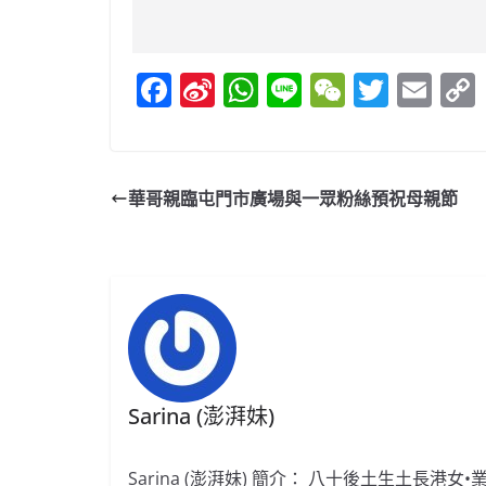
F
Si
W
Li
W
T
E
a
n
h
n
e
w
m
c
a
at
e
C
itt
ai
e
W
s
h
er
l
華哥親臨屯門市廣場與一眾粉絲預祝母親節
b
ei
A
at
o
b
p
o
o
p
k
Sarina (澎湃妹)
Sarina (澎湃妹) 簡介： 八十後土生土長港