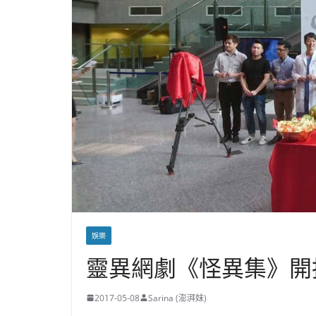
娛樂
靈異網劇《怪異集》開
2017-05-08
Sarina (澎湃妹)