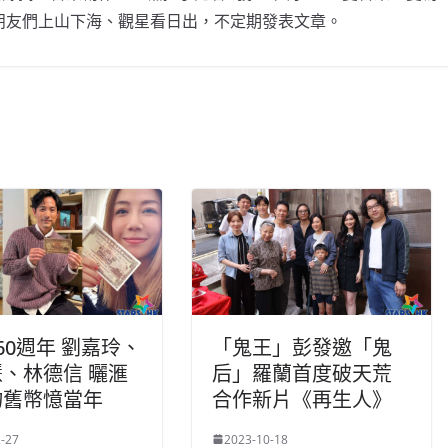
朋友們上山下海、觀星看日出，不定期發表文章。
60週年 劉嘉玲、
「鬼王」彭發邀「鬼
、林德信 曬滙
后」羅蘭首度破天荒
物舊幣憶當年
合作新片《再生人》
-27
2023-10-18