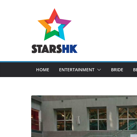
Skip
to
content
HOME
ENTERTAINMENT
BRIDE
B