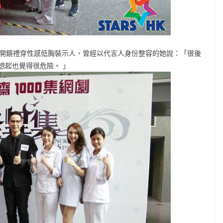
於開鏡禮穿性感低胸裝示人，曾經以代言人身份整容的她說：「很後
想起也覺得很危險。 」