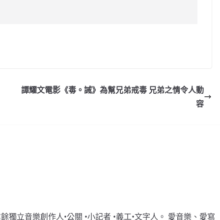
C
o
p
y
譚耀文電影《毒。誡》為幫兄弟戒毒 兄弟之情令人動
Li
容
n
k
女•業餘獨立音樂創作人•公關 •小記者 •義工•文字人。 愛音樂、愛寫