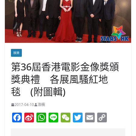
娛樂
第36屆香港電影金像獎頒
獎典禮 各展風騷紅地
毯 (附圖輯)
2017-04-10
浩楠
F
Si
W
Li
W
T
E
C
a
n
h
n
e
w
m
o