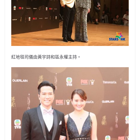
紅地毯司儀由黃宇詩和區永權主持。